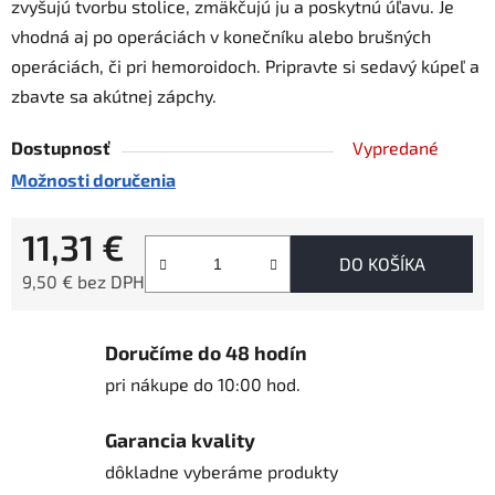
zvyšujú tvorbu stolice, zmäkčujú ju a poskytnú úľavu. Je
vhodná aj po operáciách v konečníku alebo brušných
operáciách, či pri hemoroidoch. Pripravte si sedavý kúpeľ a
zbavte sa akútnej zápchy.
Dostupnosť
Vypredané
Možnosti doručenia
11,31 €
DO KOŠÍKA
9,50 € bez DPH
Jednotková cena:
Doručíme do 48 hodín
pri nákupe do 10:00 hod.
Garancia kvality
dôkladne vyberáme produkty