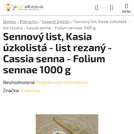
Prejsť
Hľadať
NÁKUP
na
obsah
KOŠÍK
Domov
/
Potraviny
/
Sypané bylinky
/
Sennový list, Kasia úzkolistá -
list rezaný - Cassia senna - Folium sennae 1000 g
Sennový list, Kasia
úzkolistá - list rezaný -
Cassia senna - Folium
sennae 1000 g
Priemerné
Neohodnotené
Podrobnosti hodnotenia
hodnotenie
Značka:
Emerosa
produktu
je
0,0
z
5