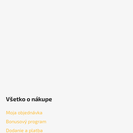
Z
á
p
ä
t
i
e
Všetko o nákupe
Moja objednávka
Bonusový program
Dodanie a platba