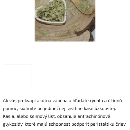
hviezdičiek.
Ak vás prekvapí akútna zápcha a hľadáte rýchlu a účinnú
pomoc, siahnite po jedinečnej rastline kasii úzkolistej.
Kasia, alebo sennový list, obsahuje antrachinónové
glykozidy, ktoré majú schopnosť podporiť peristaltiku čriev,