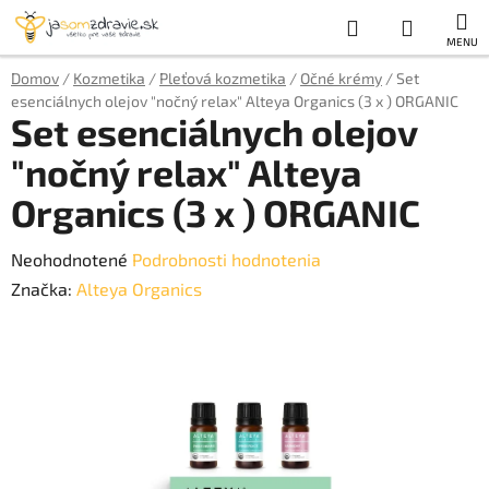
Prejsť
Hľadať
NÁKUP
na
obsah
KOŠÍK
Domov
/
Kozmetika
/
Pleťová kozmetika
/
Očné krémy
/
Set
esenciálnych olejov "nočný relax" Alteya Organics (3 x ) ORGANIC
Set esenciálnych olejov
"nočný relax" Alteya
Organics (3 x ) ORGANIC
Priemerné
Neohodnotené
Podrobnosti hodnotenia
hodnotenie
Značka:
Alteya Organics
produktu
je
0,0
z
5
hviezdičiek.