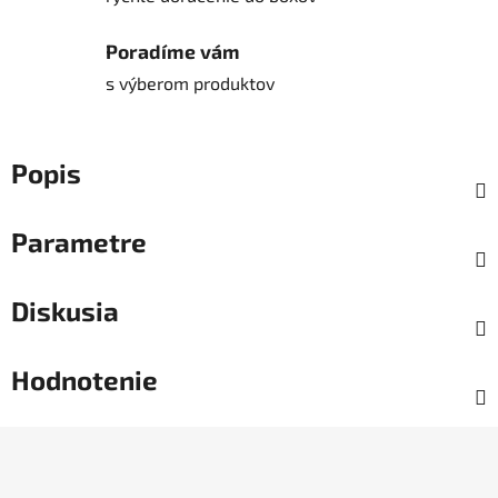
Poradíme vám
s výberom produktov
Popis
Parametre
Diskusia
Hodnotenie
Z
á
p