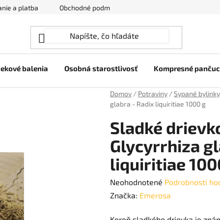
nie a platba
Obchodné podmienky
Ochrana osobných úda
ekové balenia
Osobná starostlivosť
Kompresné panču
Domov
/
Potraviny
/
Sypané bylinky
glabra - Radix liquiritiae 1000 g
Sladké drievk
Glycyrrhiza gl
liquiritiae 100
Priemerné
Neohodnotené
Podrobnosti ho
hodnotenie
Značka:
Emerosa
produktu
Koreň sladkého drievka je zná