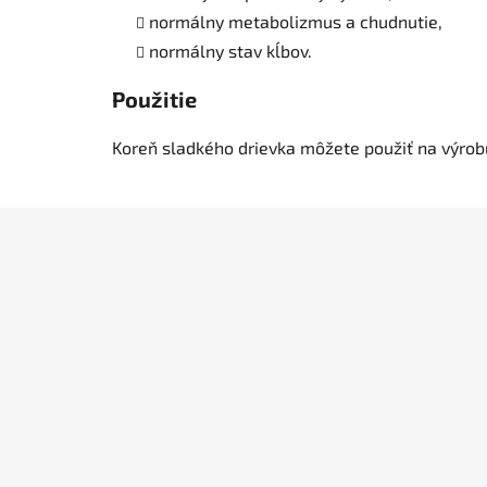
normálny metabolizmus a chudnutie,
normálny stav kĺbov.
Použitie
Koreň sladkého drievka môžete použiť na výrobu
Z
á
p
ä
t
i
e