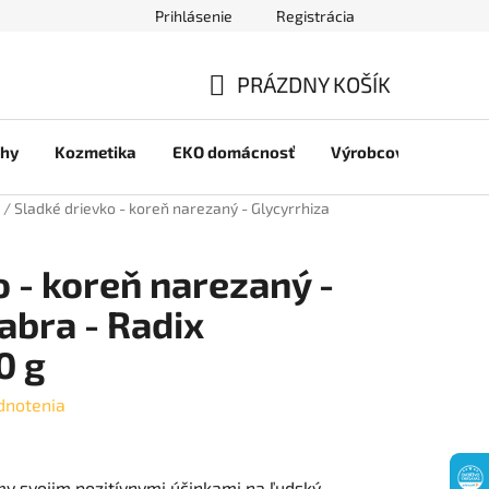
Prihlásenie
Registrácia
jov
PRÁZDNY KOŠÍK
NÁKUPNÝ
chy
Kozmetika
EKO domácnosť
Výrobcovia
Pre 
KOŠÍK
/
Sladké drievko - koreň narezaný - Glycyrrhiza
o - koreň narezaný -
abra - Radix
0 g
dnotenia
my svojim pozitívnymi účinkami na ľudský