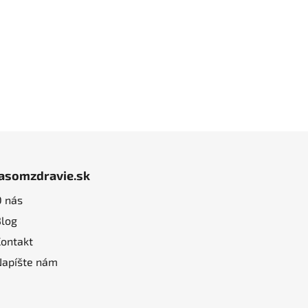
jasomzdravie.sk
O nás
Blog
Kontakt
Napíšte nám