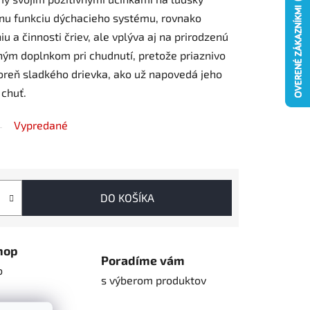
nu funkciu dýchacieho systému, rovnako
 a činnosti čriev, ale vplýva aj na prirodzenú
ným doplnkom pri chudnutí, pretože priaznivo
oreň sladkého drievka, ako už napovedá jeho
 chuť.
Vypredané
DO KOŠÍKA
hop
Poradíme vám
o
s výberom produktov