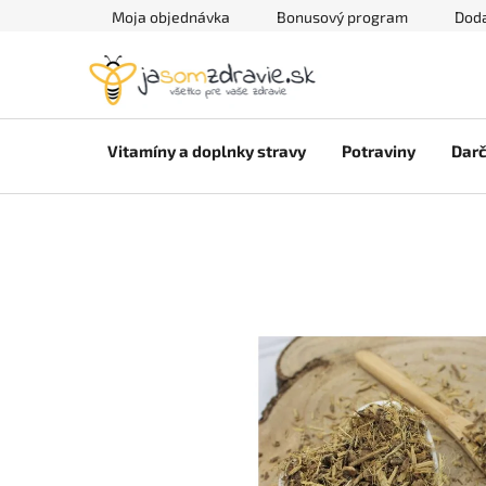
Prejsť
Moja objednávka
Bonusový program
Doda
na
obsah
Vitamíny a doplnky stravy
Potraviny
Darč