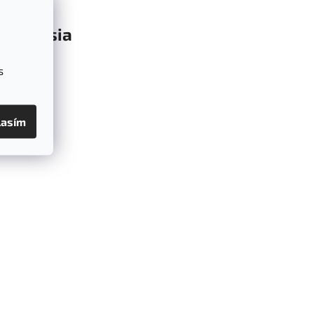
Diskusia
s
e
lasím