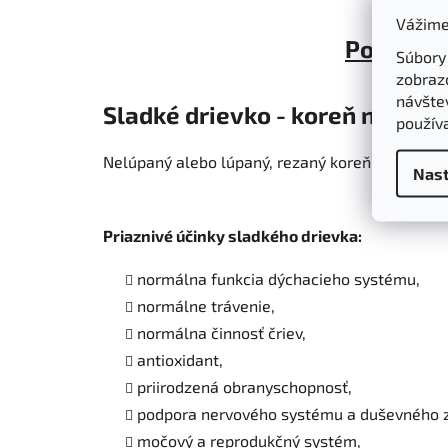
Vážime
Popis
Súbory
zobraz
návštev
Sladké drievko - koreň narezaný
použív
Nelúpaný alebo lúpaný, rezaný koreň a výbežky
Nast
Priaznivé účinky sladkého drievka:
normálna funkcia dýchacieho systému,
normálne trávenie,
normálna činnosť čriev,
antioxidant,
priirodzená obranyschopnosť,
podpora nervového systému a duševného z
močový a reprodukčný systém,