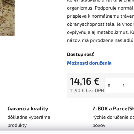
je
organizmus. Podporuje normál
0,0
prispieva k normálnemu tráveniu
z
obranyschopnosť tela. Je vhod
5
ovplyvňuje aj metabolizmus. K
hviezdičiek.
názov, má prirodzene nasladlú
Dostupnosť
Možnosti doručenia
14,16 €
11,90 € bez DPH
Jednotková cena:
Garancia kvality
Z-BOX a ParcelS
dôkladne vyberáme
rýchle doručenie d
produkty
boxov