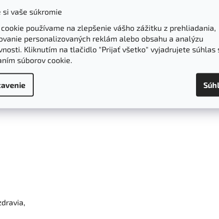
 si vaše súkromie
Parametre
Hodnotenie
 cookie používame na zlepšenie vášho zážitku z prehliadania,
ovanie personalizovaných reklám alebo obsahu a analýzu
nosti. Kliknutím na tlačidlo "Prijať všetko" vyjadrujete súhlas 
 - Glycyrrhiza glabra - Radix liquiritia
aním súborov cookie.
 sladkého drievka.
avenie
Súh
dravia,