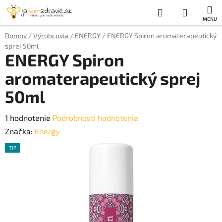
Prejsť
Hľadať
NÁKUP
na
obsah
KOŠÍK
Domov
/
Výrobcovia
/
ENERGY
/
ENERGY Spiron aromaterapeutický
sprej 50ml
ENERGY Spiron
aromaterapeutický sprej
50ml
Priemerné
1 hodnotenie
Podrobnosti hodnotenia
hodnotenie
Značka:
Energy
produktu
TIP
je
5,0
z
5
hviezdičiek.