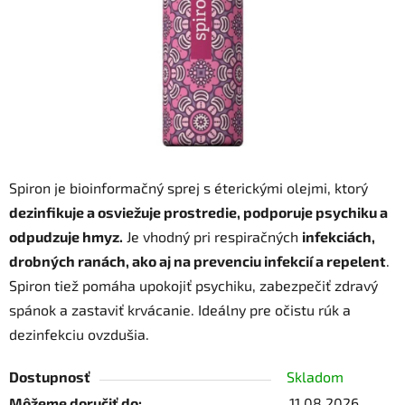
Spiron je bioinformačný sprej s éterickými olejmi, ktorý
dezinfikuje a osviežuje prostredie, podporuje psychiku a
odpudzuje hmyz.
Je vhodný pri respiračných
infekciách,
drobných ranách, ako aj na prevenciu infekcií a repelent
.
Spiron tiež pomáha upokojiť psychiku, zabezpečiť zdravý
spánok a zastaviť krvácanie. Ideálny pre očistu rúk a
dezinfekciu ovzdušia.
Dostupnosť
Skladom
Môžeme doručiť do:
11.08.2026