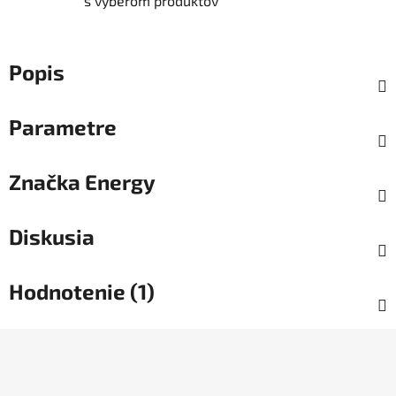
s výberom produktov
Popis
Parametre
Značka
Energy
Diskusia
Hodnotenie (1)
Z
á
p