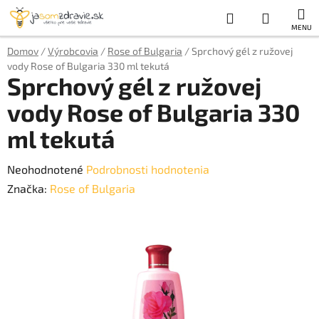
Prejsť
Hľadať
NÁKUP
na
obsah
KOŠÍK
Domov
/
Výrobcovia
/
Rose of Bulgaria
/
Sprchový gél z ružovej
vody Rose of Bulgaria 330 ml tekutá
Sprchový gél z ružovej
vody Rose of Bulgaria 330
ml tekutá
Priemerné
Neohodnotené
Podrobnosti hodnotenia
hodnotenie
Značka:
Rose of Bulgaria
produktu
je
0,0
z
5
hviezdičiek.