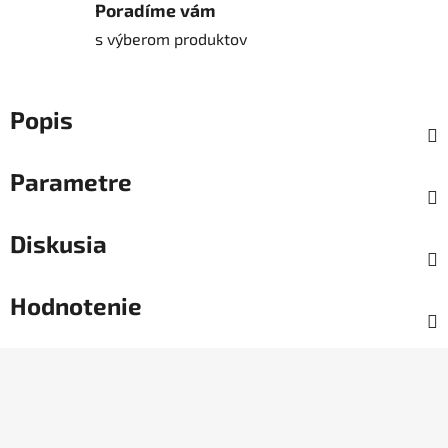
Poradíme vám
s výberom produktov
Popis
Parametre
Diskusia
Hodnotenie
Z
á
p
ä