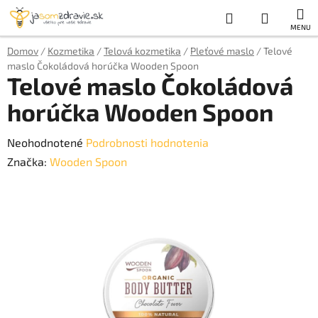
Prejsť
Hľadať
NÁKUP
na
obsah
KOŠÍK
Domov
/
Kozmetika
/
Telová kozmetika
/
Pleťové maslo
/
Telové
maslo Čokoládová horúčka Wooden Spoon
Telové maslo Čokoládová
horúčka Wooden Spoon
Priemerné
Neohodnotené
Podrobnosti hodnotenia
hodnotenie
Značka:
Wooden Spoon
produktu
je
0,0
z
5
hviezdičiek.