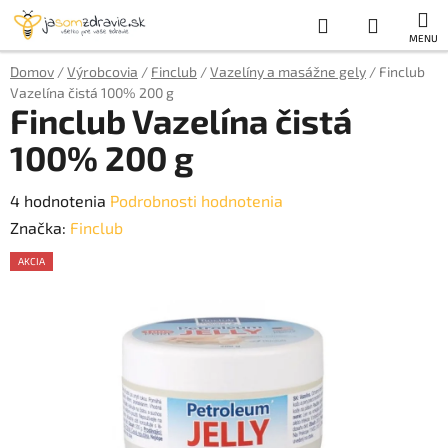
Prejsť
Hľadať
NÁKUP
na
obsah
KOŠÍK
Domov
/
Výrobcovia
/
Finclub
/
Vazelíny a masážne gely
/
Finclub
Vazelína čistá 100% 200 g
Finclub Vazelína čistá
100% 200 g
Priemerné
4 hodnotenia
Podrobnosti hodnotenia
hodnotenie
Značka:
Finclub
produktu
AKCIA
je
AKCE
5,0
z
5
hviezdičiek.