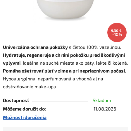
9,30 €
–12 %
Univerzálna ochrana pokožky
s čistou 100% vazelínou.
Hydratuje, regeneruje a chráni pokožku pred škodlivými
vplyvmi.
Ideálna na suché miesta ako päty, lakte či kolená.
Pomáha ošetrovať pleť v zime a pri nepriaznivom počasí.
Hypoalergénna, neparfumovaná a vhodná aj na
odstraňovanie make-upu.
Dostupnosť
Skladom
Môžeme doručiť do:
11.08.2026
Možnosti doručenia