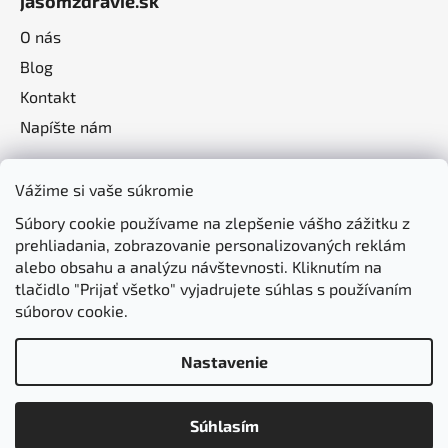
jasomzdravie.sk
O nás
Blog
Kontakt
Napíšte nám
Vážime si vaše súkromie
Súbory cookie používame na zlepšenie vášho zážitku z
prehliadania, zobrazovanie personalizovaných reklám
alebo obsahu a analýzu návštevnosti. Kliknutím na
tlačidlo "Prijať všetko" vyjadrujete súhlas s používaním
súborov cookie.
Nastavenie
Vytvoril Shoptet
Súhlasím
Copyright 2026
jasomzdravie.sk
. Všetky práva