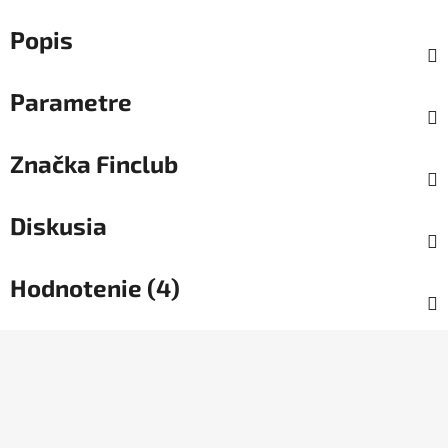
Popis
Parametre
Značka
Finclub
Diskusia
Hodnotenie (4)
Z
á
p
ä
t