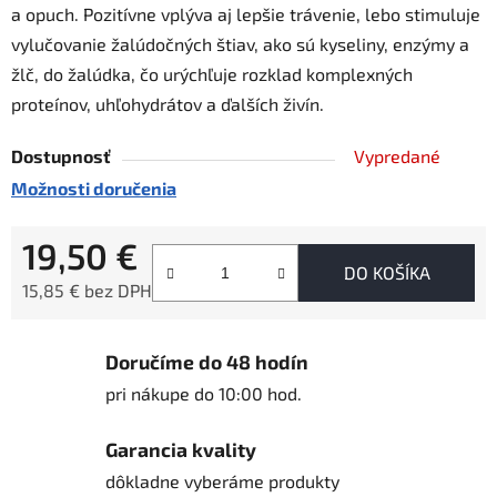
a opuch. Pozitívne vplýva aj lepšie trávenie, lebo stimuluje
vylučovanie žalúdočných štiav, ako sú kyseliny, enzýmy a
žlč, do žalúdka, čo urýchľuje rozklad komplexných
proteínov, uhľohydrátov a ďalších živín.
Dostupnosť
Vypredané
Možnosti doručenia
19,50 €
DO KOŠÍKA
15,85 € bez DPH
Jednotková cena:
Doručíme do 48 hodín
pri nákupe do 10:00 hod.
Garancia kvality
dôkladne vyberáme produkty