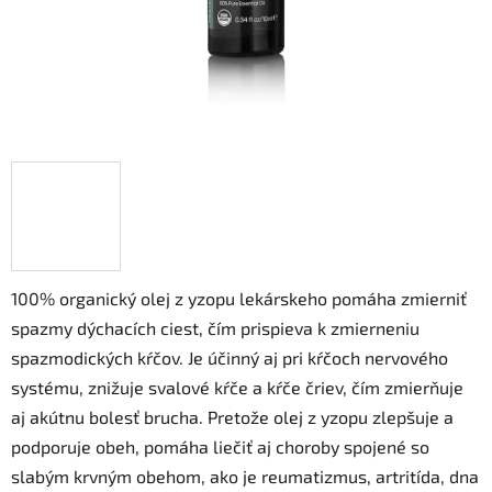
100% organický olej z yzopu lekárskeho pomáha zmierniť
spazmy dýchacích ciest, čím prispieva k zmierneniu
spazmodických kŕčov. Je účinný aj pri kŕčoch nervového
systému, znižuje svalové kŕče a kŕče čriev, čím zmierňuje
aj akútnu bolesť brucha. Pretože olej z yzopu zlepšuje a
podporuje obeh, pomáha liečiť aj choroby spojené so
slabým krvným obehom, ako je reumatizmus, artritída, dna