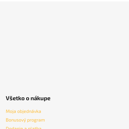
Z
á
p
ä
t
i
e
Všetko o nákupe
Moja objednávka
Bonusový program
Dodanie a platba