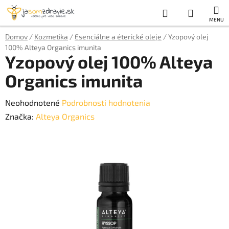
Prejsť
Hľadať
NÁKUP
na
obsah
KOŠÍK
Domov
/
Kozmetika
/
Esenciálne a éterické oleje
/
Yzopový olej
100% Alteya Organics imunita
Yzopový olej 100% Alteya
Organics imunita
Priemerné
Neohodnotené
Podrobnosti hodnotenia
hodnotenie
Značka:
Alteya Organics
produktu
je
0,0
z
5
hviezdičiek.