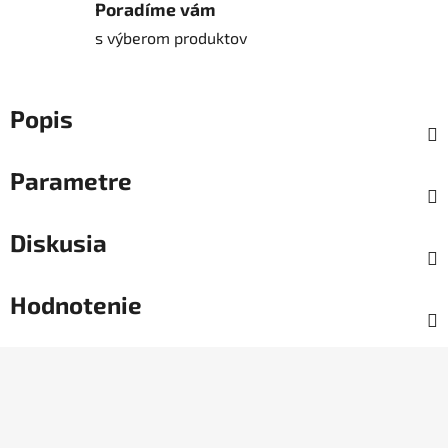
Poradíme vám
s výberom produktov
Popis
Parametre
Diskusia
Hodnotenie
Z
á
p
ä