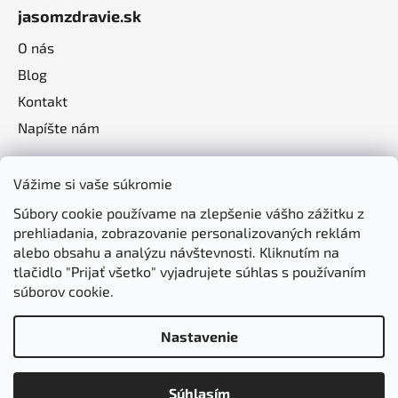
jasomzdravie.sk
O nás
Blog
Kontakt
Napíšte nám
Vážime si vaše súkromie
Súbory cookie používame na zlepšenie vášho zážitku z
prehliadania, zobrazovanie personalizovaných reklám
alebo obsahu a analýzu návštevnosti. Kliknutím na
tlačidlo "Prijať všetko" vyjadrujete súhlas s používaním
súborov cookie.
Nastavenie
Vytvoril Shoptet
Súhlasím
Copyright 2026
jasomzdravie.sk
. Všetky práva