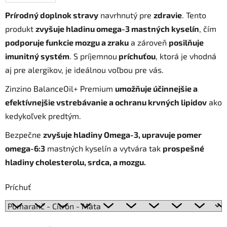
Prírodný doplnok stravy
navrhnutý pre
zdravie
. Tento
produkt
zvyšuje hladinu omega-3 mastných kyselín
, čím
podporuje funkcie mozgu a zraku
a zároveň
posilňuje
imunitný systém
. S príjemnou
príchuťou
, ktorá je vhodná
aj pre alergikov, je ideálnou voľbou pre vás.
Zinzino BalanceOil+ Premium
umožňuje účinnejšie a
efektívnejšie vstrebávanie a ochranu krvných lipidov
ako
kedykoľvek predtým.
Bezpečne
zvyšuje hladiny Omega-3, upravuje pomer
omega-6:3
mastných kyselín a vytvára tak
prospešné
hladiny cholesterolu, srdca, a mozgu.
Príchuť