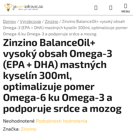
Prejsť
Hľadať
NÁKUP
na
obsah
KOŠÍK
Domov
/
Výrobcovia
/
Zinzino
/
Zinzino BalanceOil+ vysoký obsah
Omega-3 (EPA + DHA) mastných kyselín 300ml, optimalizuje pomer
Omega-6 ku Omega-3 a podporuje srdce a mozog
Zinzino BalanceOil+
vysoký obsah Omega-3
(EPA + DHA) mastných
kyselín 300ml,
optimalizuje pomer
Omega-6 ku Omega-3 a
podporuje srdce a mozog
Priemerné
Neohodnotené
Podrobnosti hodnotenia
hodnotenie
Značka:
Zinzino