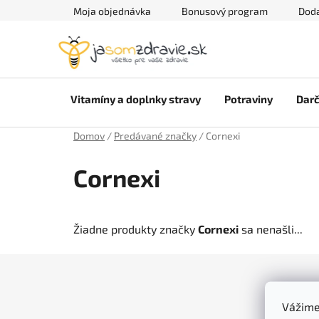
Prejsť
Moja objednávka
Bonusový program
Doda
na
obsah
Vitamíny a doplnky stravy
Potraviny
Darč
Domov
/
Predávané značky
/
Cornexi
Cornexi
Žiadne produkty značky
Cornexi
sa nenašli...
Z
á
Vážime
p