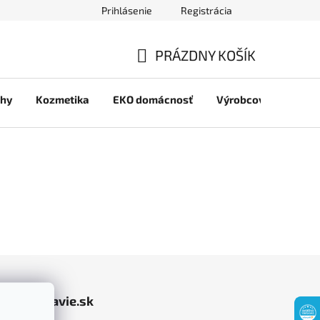
Prihlásenie
Registrácia
jov
PRÁZDNY KOŠÍK
NÁKUPNÝ
chy
Kozmetika
EKO domácnosť
Výrobcovia
Pre 
KOŠÍK
jasomzdravie.sk