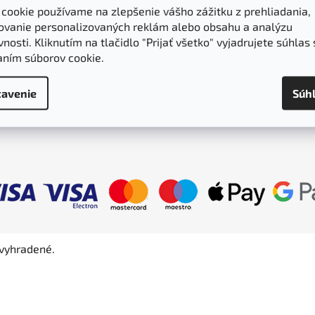
 cookie používame na zlepšenie vášho zážitku z prehliadania,
Moja objednávka
ovanie personalizovaných reklám alebo obsahu a analýzu
nosti. Kliknutím na tlačidlo "Prijať všetko" vyjadrujete súhlas 
Bonusový program
aním súborov cookie.
Dodanie a platba
Obchodné podmienky
avenie
Súh
Ochrana osobných údajov
 vyhradené.