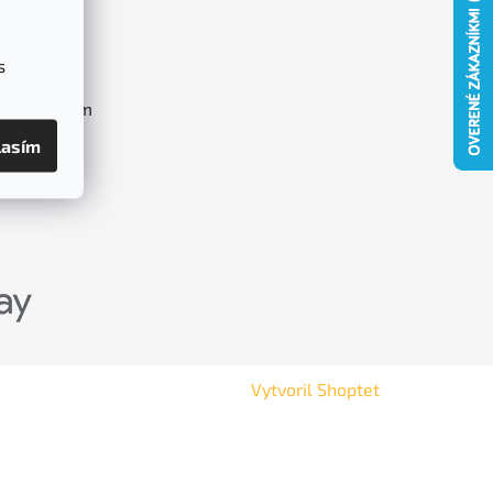
O nás
Blog
s
Kontakt
Napíšte nám
lasím
Vytvoril Shoptet