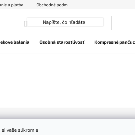
nie a platba
Obchodné podmienky
Ochrana osobných úda
ekové balenia
Osobná starostlivosť
Kompresné panču
Všetko o nákupe
 si vaše súkromie