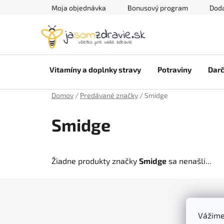
Prejsť
Moja objednávka
Bonusový program
Doda
na
obsah
Vitamíny a doplnky stravy
Potraviny
Darč
Domov
/
Predávané značky
/
Smidge
Smidge
Žiadne produkty značky
Smidge
sa nenašli...
Z
á
Vážime
p