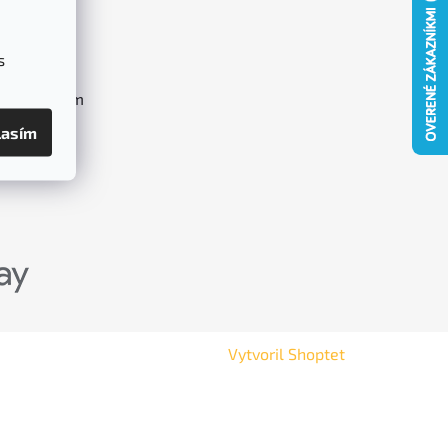
O nás
Blog
s
Kontakt
Napíšte nám
lasím
Vytvoril Shoptet