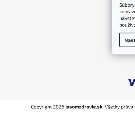
Súbory
ä
zobraz
t
návštev
i
použív
e
Nast
Copyright 2026
jasomzdravie.sk
. Všetky práva