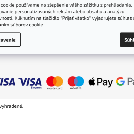
 cookie používame na zlepšenie vášho zážitku z prehliadania,
Moja objednávka
ovanie personalizovaných reklám alebo obsahu a analýzu
nosti. Kliknutím na tlačidlo "Prijať všetko" vyjadrujete súhlas 
Bonusový program
aním súborov cookie.
Dodanie a platba
Obchodné podmienky
avenie
Súh
Ochrana osobných údajov
 vyhradené.