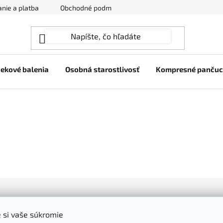
nie a platba
Obchodné podmienky
Ochrana osobných úda
ekové balenia
Osobná starostlivosť
Kompresné panču
Všetko o nákupe
 si vaše súkromie