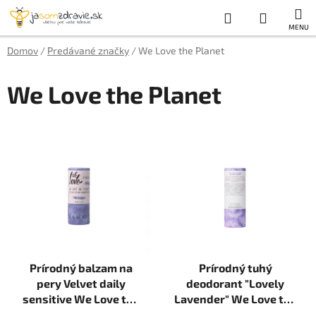
Prejsť
Hľadať
NÁKUP
na
obsah
KOŠÍK
Domov
/
Predávané značky
/
We Love the Planet
We Love the Planet
V
ý
p
i
s
p
r
Prírodný balzam na
Prírodný tuhý
o
pery Velvet daily
deodorant "Lovely
d
sensitive We Love the
Lavender" We Love the
u
Planet 4,9 g ZERO
Planet 40g