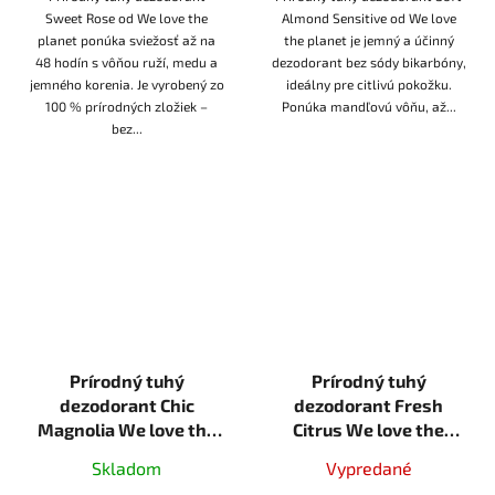
Sweet Rose od We love the
Almond Sensitive od We love
planet ponúka sviežosť až na
the planet je jemný a účinný
48 hodín s vôňou ruží, medu a
dezodorant bez sódy bikarbóny,
jemného korenia. Je vyrobený zo
ideálny pre citlivú pokožku.
100 % prírodných zložiek –
Ponúka mandľovú vôňu, až...
bez...
Prírodný tuhý
Prírodný tuhý
dezodorant Chic
dezodorant Fresh
Magnolia We love the
Citrus We love the
planet 40g tuhá
planet 40g tuhá
Skladom
Vypredané