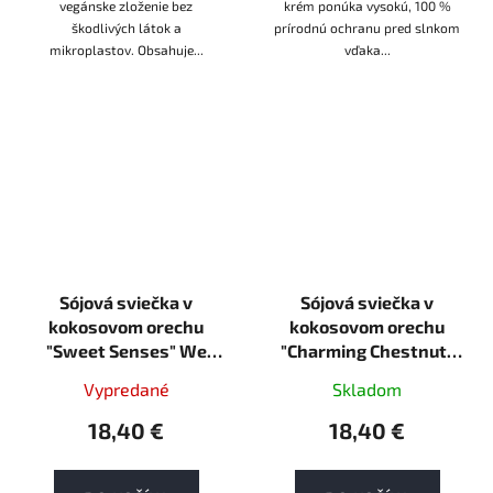
vegánske zloženie bez
krém ponúka vysokú, 100 %
škodlivých látok a
prírodnú ochranu pred slnkom
mikroplastov. Obsahuje...
vďaka...
Sójová sviečka v
Sójová sviečka v
kokosovom orechu
kokosovom orechu
"Sweet Senses" We
"Charming Chestnut"
Love the Planet 190 g
We Love the Planet 190
Vypredané
Skladom
ZERO PLASTIC
g ZERO PLASTIC
18,40 €
18,40 €