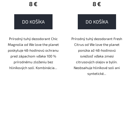
8 €
8 €
DO KOŠÍKA
DO KOŠÍKA
Prírodný tuhý dezodorant Chic
Prírodný tuhý dezodorant Fresh
Magnolia od We love the planet
Citrus od We love the planet
poskytuje 48-hodinovú ochranu
ponúka až 48-hodinovú
pred zápachom vďaka 100 %
sviežosť vďaka zmesi
prírodnému zloženiu bez
citrusových olejov a bylín.
hliníkových solí. Kombinácia...
Neobsahuje hliníkové soli ani
syntetické...