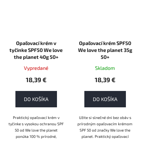
Opaľovací krém v
Opaľovací krém SPF50
tyčinke SPF50 We love
We love the planet 35g
the planet 40g 50+
50+
Vypredané
Skladom
18,39 €
18,39 €
DO KOŠÍKA
DO KOŠÍKA
Praktický opaľovací krém v
Užite si slnečné dni bez obáv s
tyčinke s vysokou ochranou SPF
prírodným opaľovacím krémom
50 od We love the planet
SPF 50 od značky We love the
ponúka 100 % prírodné,
planet. Praktický opaľovací