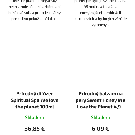
love the planet je vegánsky,
planet poskytuje sviežosť až na
neobsahuje sódu bikarbónu ani
48 hodín, a to vďaka
hliníkové soli, a preto je ideálny
energizujúcej kombinácii
pre citlivú pokožku. Vďaka...
citrusových a bylinných vôní. Je
vyrobený...
Prírodný difúzer
Prírodný balzam na
Spiritual Spa We love
pery Sweet Honey We
the planet 100ml
Love the Planet 4,9 g
ukľudňujúci
tuhá
Skladom
Skladom
36,85 €
6,09 €