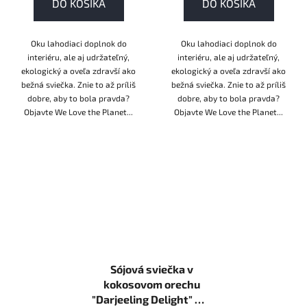
DO KOŠÍKA
DO KOŠÍKA
Oku lahodiaci doplnok do
Oku lahodiaci doplnok do
interiéru, ale aj udržateľný,
interiéru, ale aj udržateľný,
ekologický a oveľa zdravší ako
ekologický a oveľa zdravší ako
bežná sviečka. Znie to až príliš
bežná sviečka. Znie to až príliš
dobre, aby to bola pravda?
dobre, aby to bola pravda?
Objavte We Love the Planet...
Objavte We Love the Planet...
Sójová sviečka v
kokosovom orechu
"Darjeeling Delight" We