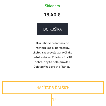
Love the Planet 190 g
Skladom
ZERO PLASTIC
18,40 €
DO KOŠÍKA
Oku lahodiaci doplnok do
interiéru, ale aj udržateľný,
ekologický a oveľa zdravší ako
bežná sviečka. Znie to až príliš
dobre, aby to bola pravda?
Objavte We Love the Planet...
NAČÍTAŤ 8 ĎALŠÍCH
S
1
t
2
r
O