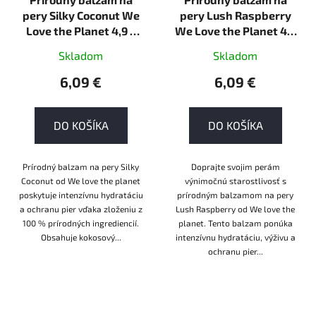
pery Silky Coconut We
pery Lush Raspberry
Love the Planet 4,9 g
We Love the Planet 4,9
tuhá
g tuhá
Skladom
Skladom
6,09 €
6,09 €
DO KOŠÍKA
DO KOŠÍKA
Prírodný balzam na pery Silky
Doprajte svojim perám
Coconut od We love the planet
výnimočnú starostlivosť s
poskytuje intenzívnu hydratáciu
prírodným balzamom na pery
a ochranu pier vďaka zloženiu z
Lush Raspberry od We love the
100 % prírodných ingrediencií.
planet. Tento balzam ponúka
Obsahuje kokosový...
intenzívnu hydratáciu, výživu a
ochranu pier...