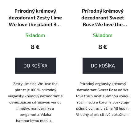
Prírodný krémový
Prírodný krémový
dezodorant Zesty Lime
dezodorant Sweet
We love the planet 35g
Rose We love the
krém
planet 35g krém
Skladom
Skladom
8 €
8 €
DO KOŠÍKA
DO KOŠÍKA
Zesty Lime od We love the
Prírodný vegánsky krémový
planet je 100 % prírodný
dezodorant Sweet Rose od We
vegánsky krémový dezodorant s
love the planet s jemnou vôňou
osviežujúcou citrusovou vôňou
ruží, medu a korenia poskytuje
limetky, mandarínky a
účinnú ochranu až na 48 hodín.
bergamotu. Vďaka
Vhodný aj pre citlivú pokožku....
bambuckému maslu,...