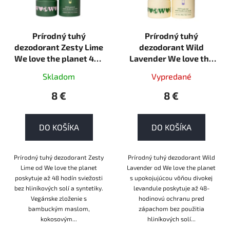
Prírodný tuhý
Prírodný tuhý
dezodorant Zesty Lime
dezodorant Wild
We love the planet 40g
Lavender We love the
tuhá
planet 40g tuhá
Skladom
Vypredané
8 €
8 €
DO KOŠÍKA
DO KOŠÍKA
Prírodný tuhý dezodorant Zesty
Prírodný tuhý dezodorant Wild
Lime od We love the planet
Lavender od We love the planet
poskytuje až 48 hodín sviežosti
s upokojujúcou vôňou divokej
bez hliníkových solí a syntetiky.
levandule poskytuje až 48-
Vegánske zloženie s
hodinovú ochranu pred
bambuckým maslom,
zápachom bez použitia
kokosovým...
hliníkových solí...