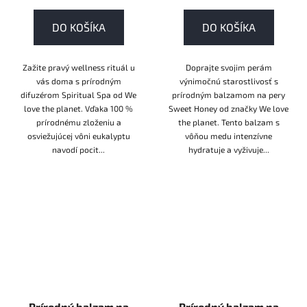
DO KOŠÍKA
DO KOŠÍKA
Zažite pravý wellness rituál u
Doprajte svojim perám
vás doma s prírodným
výnimočnú starostlivosť s
difuzérom Spiritual Spa od We
prírodným balzamom na pery
love the planet. Vďaka 100 %
Sweet Honey od značky We love
prírodnému zloženiu a
the planet. Tento balzam s
osviežujúcej vôni eukalyptu
vôňou medu intenzívne
navodí pocit...
hydratuje a vyživuje...
Prírodný balzam na
Prírodný balzam na