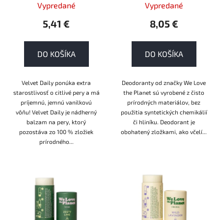
k
Vypredané
Vypredané
PLASTIC
t
5,41 €
8,05 €
o
v
DO KOŠÍKA
DO KOŠÍKA
Velvet Daily ponúka extra
Deodoranty od značky We Love
starostlivosť o citlivé pery a má
the Planet sú vyrobené z čisto
príjemnú, jemnú vanilkovú
prírodných materiálov, bez
vôňu! Velvet Daily je nádherný
použitia syntetických chemikálií
balzam na pery, ktorý
či hliníku. Deodorant je
pozostáva zo 100 % zložiek
obohatený zložkami, ako včelí...
prírodného...