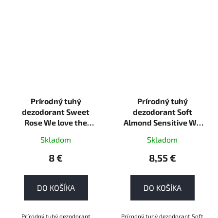
Prírodný tuhý
Prírodný tuhý
dezodorant Sweet
dezodorant Soft
Rose We love the
Almond Sensitive We
planet 40g tuhá
love the planet 40g
Skladom
Skladom
tuhá
8 €
8,55 €
DO KOŠÍKA
DO KOŠÍKA
Prírodný tuhý dezodorant
Prírodný tuhý dezodorant Soft