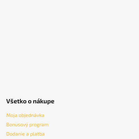
Z
á
p
ä
t
i
e
Všetko o nákupe
Moja objednávka
Bonusový program
Dodanie a platba