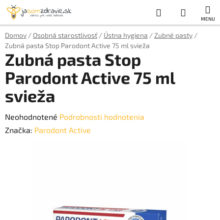
Prejsť
Hľadať
NÁKUP
na
obsah
KOŠÍK
Domov
/
Osobná starostlivosť
/
Ústna hygiena
/
Zubné pasty
/
Zubná pasta Stop Parodont Active 75 ml svieža
Zubná pasta Stop
Parodont Active 75 ml
svieža
Priemerné
Neohodnotené
Podrobnosti hodnotenia
hodnotenie
Značka:
Parodont Active
produktu
je
0,0
z
5
hviezdičiek.