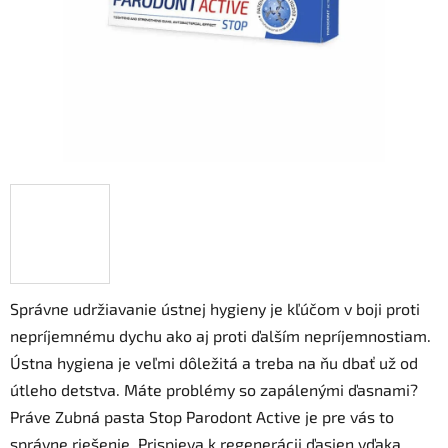
Správne udržiavanie ústnej hygieny je kľúčom v boji proti
nepríjemnému dychu ako aj proti ďalším nepríjemnostiam.
Ústna hygiena je veľmi dôležitá a treba na ňu dbať už od
útleho detstva. Máte problémy so zapálenými ďasnami?
Práve Zubná pasta Stop Parodont Active je pre vás to
správne riešenie. Prispieva k regenerácii ďasien vďaka