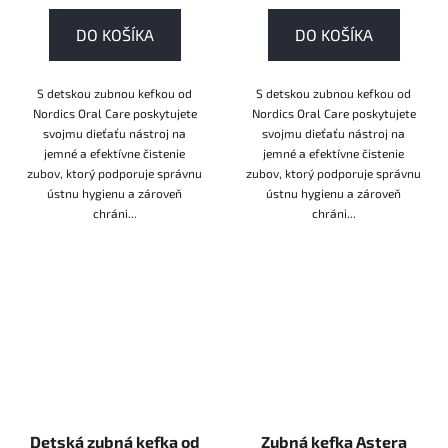
DO KOŠÍKA
DO KOŠÍKA
S detskou zubnou kefkou od
S detskou zubnou kefkou od
Nordics Oral Care poskytujete
Nordics Oral Care poskytujete
svojmu dieťaťu nástroj na
svojmu dieťaťu nástroj na
jemné a efektívne čistenie
jemné a efektívne čistenie
zubov, ktorý podporuje správnu
zubov, ktorý podporuje správnu
ústnu hygienu a zároveň
ústnu hygienu a zároveň
chráni...
chráni...
Detská zubná kefka od
Zubná kefka Astera