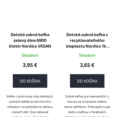
Detská zubná kefka
Detská zubná kefka z
zelený dino 6900
recyklovateľného
štetín Nordics VEGAN
bioplastu Nordics 1ks
ECO
Skladom
Skladom
3,95 €
3,65 €
DO KOŠÍKA
DO KOŠÍKA
Kefka z prémiovej rady detských
Zubná kefka pre najmenších, s
zubných kefiek je navrhnutá s
ktorou sa umývanie zúbkov
ohľadom na pohodlie aj zábavu
stane zážitkom. Prekvapte svoje
malých detí. Dva vákuové
dieťa s kefkou s farebnými
držiaky na spodnej časti
štetinkami, ktoré jednoducho a