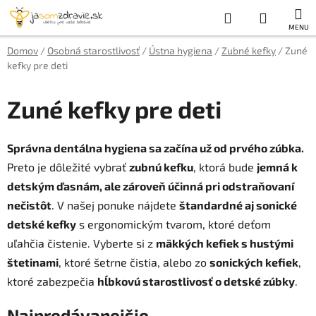
Prejsť
Hľadať
NÁKUP
na
obsah
KOŠÍK
Domov
/
Osobná starostlivosť
/
Ústna hygiena
/
Zubné kefky
/
Zuné
kefky pre deti
Zuné kefky pre deti
Správna dentálna hygiena sa začína už od prvého zúbka.
Preto je dôležité vybrať
zubnú kefku
, ktorá bude
jemná k
detským ďasnám, ale zároveň účinná pri odstraňovaní
nečistôt
. V našej ponuke nájdete
štandardné aj sonické
detské kefky
s ergonomickým tvarom, ktoré deťom
uľahčia čistenie. Vyberte si z
mäkkých kefiek s hustými
štetinami
, ktoré šetrne čistia, alebo zo
sonických kefiek
,
ktoré zabezpečia
hĺbkovú starostlivosť o detské zúbky
.
Najpredávanejšie