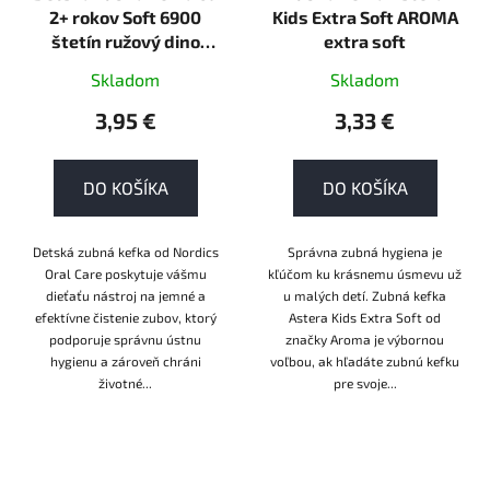
2+ rokov Soft 6900
Kids Extra Soft AROMA
štetín ružový dino
extra soft
Nordics Oral Care
Skladom
Skladom
3,95 €
3,33 €
DO KOŠÍKA
DO KOŠÍKA
Detská zubná kefka od Nordics
Správna zubná hygiena je
Oral Care poskytuje vášmu
kľúčom ku krásnemu úsmevu už
dieťaťu nástroj na jemné a
u malých detí. Zubná kefka
efektívne čistenie zubov, ktorý
Astera Kids Extra Soft od
podporuje správnu ústnu
značky Aroma je výbornou
hygienu a zároveň chráni
voľbou, ak hľadáte zubnú kefku
životné...
pre svoje...