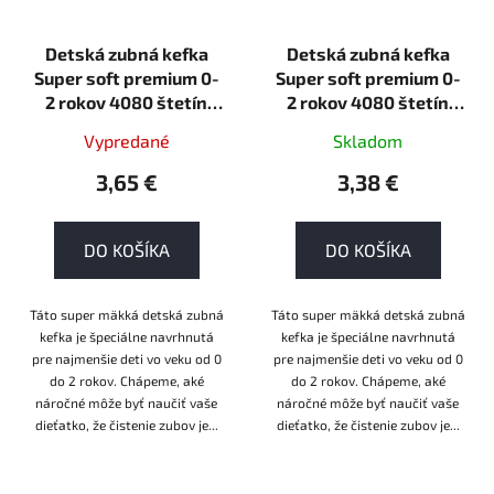
Detská zubná kefka
Detská zubná kefka
Super soft premium 0-
Super soft premium 0-
2 rokov 4080 štetín
2 rokov 4080 štetín
zelená Nordics Oral
modrá Nordics Oral
Vypredané
Skladom
Care
Care
3,65 €
3,38 €
DO KOŠÍKA
DO KOŠÍKA
Táto super mäkká detská zubná
Táto super mäkká detská zubná
kefka je špeciálne navrhnutá
kefka je špeciálne navrhnutá
pre najmenšie deti vo veku od 0
pre najmenšie deti vo veku od 0
do 2 rokov. Chápeme, aké
do 2 rokov. Chápeme, aké
náročné môže byť naučiť vaše
náročné môže byť naučiť vaše
dieťatko, že čistenie zubov je...
dieťatko, že čistenie zubov je...