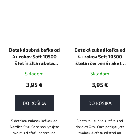
Detská zubná kefka od
Detská zubná kefka od
4+ rokov Soft 10500
4+ rokov Soft 10500
štetín žltá raketa
štetín červená raketa
Nordics Oral Care
Nordics Oral Care
Skladom
Skladom
3,95 €
3,95 €
DO KOŠÍKA
DO KOŠÍKA
S detskou zubnou kefkou od
S detskou zubnou kefkou od
Nordics Oral Care poskytujete
Nordics Oral Care poskytujete
svojmu dieťaťu nástroj na
svojmu dieťaťu nástroj na