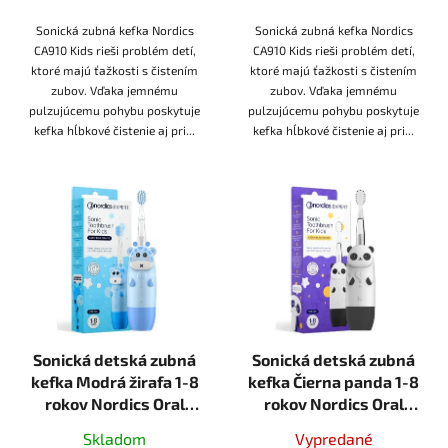
Sonická zubná kefka Nordics
Sonická zubná kefka Nordics
CA910 Kids rieši problém detí,
CA910 Kids rieši problém detí,
ktoré majú ťažkosti s čistením
ktoré majú ťažkosti s čistením
zubov. Vďaka jemnému
zubov. Vďaka jemnému
pulzujúcemu pohybu poskytuje
pulzujúcemu pohybu poskytuje
kefka hĺbkové čistenie aj pri...
kefka hĺbkové čistenie aj pri...
Sonická detská zubná
Sonická detská zubná
kefka Modrá žirafa 1-8
kefka Čierna panda 1-8
rokov Nordics Oral
rokov Nordics Oral
Care
Care
Skladom
Vypredané