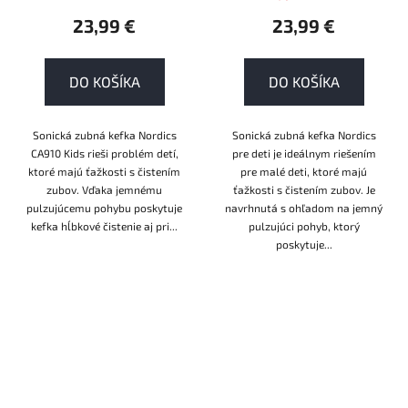
23,99 €
23,99 €
DO KOŠÍKA
DO KOŠÍKA
Sonická zubná kefka Nordics
Sonická zubná kefka Nordics
CA910 Kids rieši problém detí,
pre deti je ideálnym riešením
ktoré majú ťažkosti s čistením
pre malé deti, ktoré majú
zubov. Vďaka jemnému
ťažkosti s čistením zubov. Je
pulzujúcemu pohybu poskytuje
navrhnutá s ohľadom na jemný
kefka hĺbkové čistenie aj pri...
pulzujúci pohyb, ktorý
poskytuje...