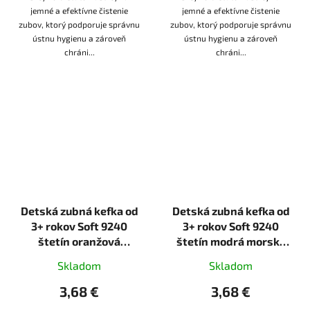
jemné a efektívne čistenie
jemné a efektívne čistenie
zubov, ktorý podporuje správnu
zubov, ktorý podporuje správnu
ústnu hygienu a zároveň
ústnu hygienu a zároveň
chráni...
chráni...
Detská zubná kefka od
Detská zubná kefka od
3+ rokov Soft 9240
3+ rokov Soft 9240
štetín oranžová
štetín modrá morská
morská panna Nordics
panna Nordics Oral
Skladom
Skladom
Oral Care
Care
3,68 €
3,68 €