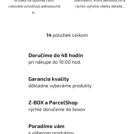
rukoväte umožňujú jednoduché
rýchlo vyčistia všetky detské...
a...
14
položiek celkom
O
v
l
Doručíme do 48 hodín
á
pri nákupe do 10:00 hod.
d
a
c
Garancia kvality
i
dôkladne vyberáme produkty
e
p
Z-BOX a ParcelShop
r
rýchle doručenie do boxov
v
k
y
Poradíme vám
v
s výberom produktov