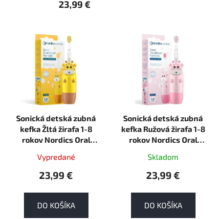
23,99 €
V
ý
p
i
s
p
r
Sonická detská zubná
Sonická detská zubná
o
kefka Žltá žirafa 1-8
kefka Ružová žirafa 1-8
d
rokov Nordics Oral
rokov Nordics Oral
u
Care
Care
k
Vypredané
Skladom
t
23,99 €
23,99 €
o
v
DO KOŠÍKA
DO KOŠÍKA