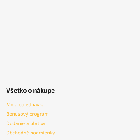
p
ä
t
i
e
Všetko o nákupe
Moja objednávka
Bonusový program
Dodanie a platba
Obchodné podmienky