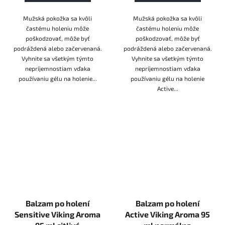
Mužská pokožka sa kvôli
Mužská pokožka sa kvôli
častému holeniu môže
častému holeniu môže
poškodzovať, môže byť
poškodzovať, môže byť
podráždená alebo začervenaná.
podráždená alebo začervenaná.
Vyhnite sa všetkým týmto
Vyhnite sa všetkým týmto
nepríjemnostiam vďaka
nepríjemnostiam vďaka
používaniu gélu na holenie...
používaniu gélu na holenie
Active...
Balzam po holení
Balzam po holení
Sensitive Viking Aroma
Active Viking Aroma 95