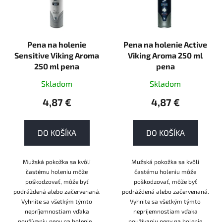
Pena na holenie
Pena na holenie Active
Sensitive Viking Aroma
Viking Aroma 250 ml
250 ml pena
pena
Skladom
Skladom
4,87 €
4,87 €
DO KOŠÍKA
DO KOŠÍKA
Mužská pokožka sa kvôli
Mužská pokožka sa kvôli
častému holeniu môže
častému holeniu môže
poškodzovať, môže byť
poškodzovať, môže byť
podráždená alebo začervenaná.
podráždená alebo začervenaná.
Vyhnite sa všetkým týmto
Vyhnite sa všetkým týmto
nepríjemnostiam vďaka
nepríjemnostiam vďaka
používaniu peny na holenie...
používaniu peny na holenie