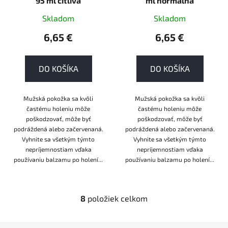
95 ml citlivá
ml normálna
Skladom
Skladom
6,65 €
6,65 €
DO KOŠÍKA
DO KOŠÍKA
Mužská pokožka sa kvôli
Mužská pokožka sa kvôli
častému holeniu môže
častému holeniu môže
poškodzovať, môže byť
poškodzovať, môže byť
podráždená alebo začervenaná.
podráždená alebo začervenaná.
Vyhnite sa všetkým týmto
Vyhnite sa všetkým týmto
nepríjemnostiam vďaka
nepríjemnostiam vďaka
používaniu balzamu po holení...
používaniu balzamu po holení...
8
položiek celkom
O
v
l
Z