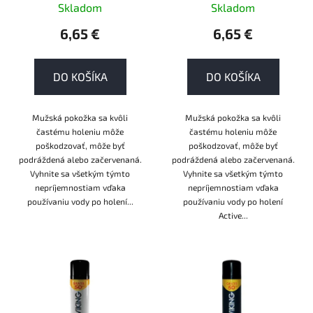
k
Skladom
Skladom
t
6,65 €
6,65 €
o
v
DO KOŠÍKA
DO KOŠÍKA
Mužská pokožka sa kvôli
Mužská pokožka sa kvôli
častému holeniu môže
častému holeniu môže
poškodzovať, môže byť
poškodzovať, môže byť
podráždená alebo začervenaná.
podráždená alebo začervenaná.
Vyhnite sa všetkým týmto
Vyhnite sa všetkým týmto
nepríjemnostiam vďaka
nepríjemnostiam vďaka
používaniu vody po holení...
používaniu vody po holení
Active...