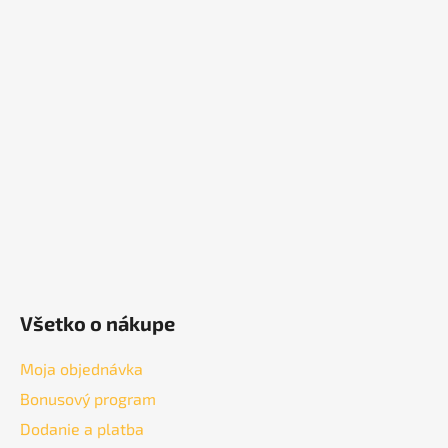
á
á
d
p
a
ä
c
t
i
i
e
p
e
r
v
k
y
v
ý
p
Všetko o nákupe
i
s
u
Moja objednávka
Bonusový program
Dodanie a platba