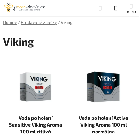
Prejsť
Hľadať
NÁKUP
na
obsah
KOŠÍK
Domov
/
Predávané značky
/
Viking
Viking
V
ý
p
i
s
p
r
Voda po holení
Voda po holení Active
o
Sensitive Viking Aroma
Viking Aroma 100 ml
d
100 ml citlivá
normálna
u