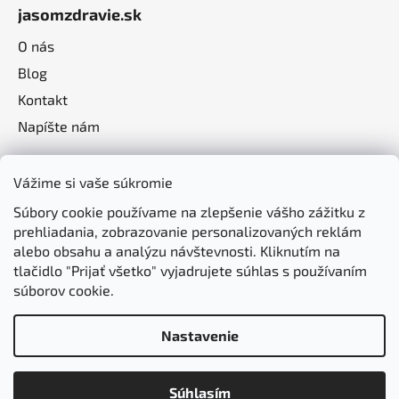
jasomzdravie.sk
O nás
Blog
Kontakt
Napíšte nám
Vážime si vaše súkromie
Súbory cookie používame na zlepšenie vášho zážitku z
prehliadania, zobrazovanie personalizovaných reklám
alebo obsahu a analýzu návštevnosti. Kliknutím na
tlačidlo "Prijať všetko" vyjadrujete súhlas s používaním
súborov cookie.
Nastavenie
Vytvoril Shoptet
Súhlasím
Copyright 2026
jasomzdravie.sk
. Všetky práva