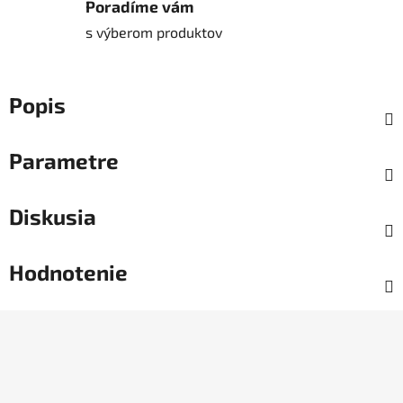
Poradíme vám
s výberom produktov
Popis
Parametre
Diskusia
Hodnotenie
Z
á
p
ä