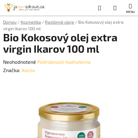
Prejsť
Hľadať
NÁKUP
na
obsah
KOŠÍK
Domov
/
Kozmetika
/
Rastlinné oleje
/
Bio Kokosový olej extra
virgin Ikarov 100 ml
Bio Kokosový olej extra
virgin Ikarov 100 ml
Priemerné
Neohodnotené
Podrobnosti hodnotenia
hodnotenie
Značka:
Ikarov
produktu
je
0,0
z
5
hviezdičiek.