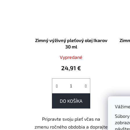
Zimný výživný pleťový olej Ikarov
Zimn
30 ml
Vypredané
24,91 €
DO KOŠÍKA
Vážime
Súbory
Pripravte svoju pleť včas na
Nal
zobraz
zmenu ročného obdobia a doprajte
atmos
návštev