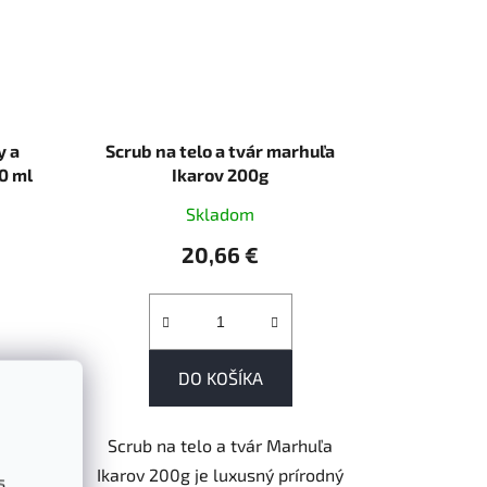
y a
Scrub na telo a tvár marhuľa
0 ml
Ikarov 200g
Skladom
20,66 €
DO KOŠÍKA
Máte
Scrub na telo a tvár Marhuľa
lámavé
Ikarov 200g je luxusný prírodný
s