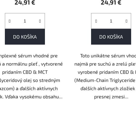
24,91 €
24,91 €
DO KOŠÍKA
DO KOŠÍKA
plexné sérum vhodné pre
Toto unikátne sérum vho
 a normálnu pleť , vytvorené
najmä pre suchú a zrelú ple
pridaním CBD & MCT
vyrobené pridaním CBD &
glyceridový olej so stredným
(Medium-Chain Triglyceride 
azcom) a ďalších aktívnych
ďalších aktívnych zložiek
ek. Vďaka vysokému obsahu...
presnej zmesi...