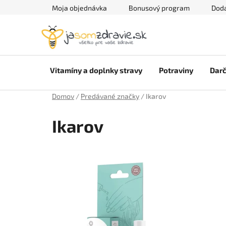
Prejsť
Moja objednávka
Bonusový program
Doda
na
obsah
Vitamíny a doplnky stravy
Potraviny
Darč
Domov
/
Predávané značky
/
Ikarov
Ikarov
V
ý
p
i
s