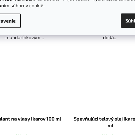
obsahom 96 % organických
nechty bez života? Vyskúš
aním súborov cookie.
ožiek a s nádhernou vôňou
výživné sérum na nechty
avenie
Súh
škorice v kombinácii s
nechtovú kožtičku a zaži
pomarančovým a
poriadnu zmenu! Toto sé
mandarínkovým...
dodá...
lant na vlasy Ikarov 100 ml
Spevňujúci telový olej Ikar
ml