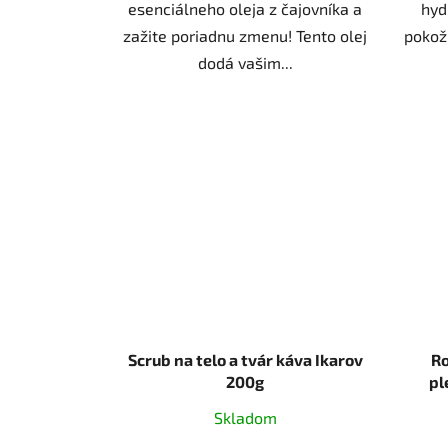
esenciálneho oleja z čajovníka a
hyd
zažite poriadnu zmenu! Tento olej
pokož
dodá vašim...
Scrub na telo a tvár káva Ikarov
Ro
200g
pl
Skladom