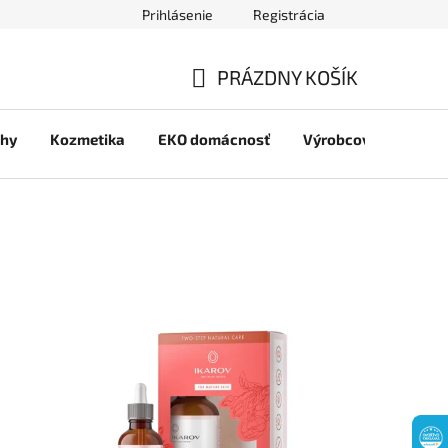
Prihlásenie
Registrácia
jov
PRÁZDNY KOŠÍK
NÁKUPNÝ
chy
Kozmetika
EKO domácnosť
Výrobcovia
Pre 
KOŠÍK