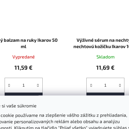
ý balzam na ruky Ikarov 50
Výživné sérum na necht
ml
nechtovú kožičku Ikarov 1
Vypredané
Skladom
11,59 €
11,69 €
DO KOŠÍKA
DO KOŠÍKA
 si vaše súkromie
 cookie používame na zlepšenie vášho zážitku z prehliadania,
aďte sa na tú pravú zimnú
Trápia vás vaše nechty? 
ovanie personalizovaných reklám alebo obsahu a analýzu
féru! Zimný balzam na ruky
poškodenú pokožku, alebo 
nosti. Kliknutím na tlačidlo "Prijať všetko" vyjadrujete súhlas 