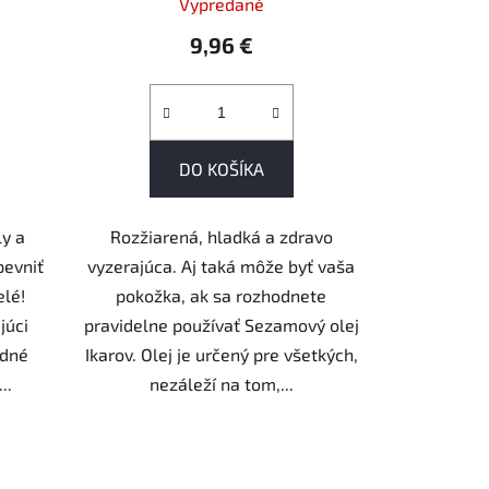
Vypredané
9,96 €
DO KOŠÍKA
ly a
Rozžiarená, hladká a zdravo
pevniť
vyzerajúca. Aj taká môže byť vaša
elé!
pokožka, ak sa rozhodnete
júci
pravidelne používať Sezamový olej
odné
Ikarov. Olej je určený pre všetkých,
..
nezáleží na tom,...