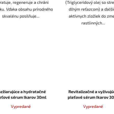
ratuje, regeneruje a chráni
(Triglyceridový olej so str
ku. Vďaka obsahu prírodného
dlhým reťazcom) a ďalší
skvalénu posilňuje...
aktívnych zložiek do zme
rastlinných...
zžiarujúce a hydratačné
Revitalizačné a vyživuj
eťové sérum Ikarov 30ml
pleťové sérum Ikaro
Vypredané
Vypredané