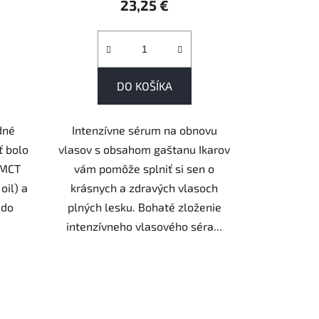
23,25 €
DO KOŠÍKA
dné
Intenzívne sérum na obnovu
ť bolo
vlasov s obsahom gaštanu Ikarov
 MCT
vám pomôže splniť si sen o
oil) a
krásnych a zdravých vlasoch
 do
plných lesku. Bohaté zloženie
intenzívneho vlasového séra...