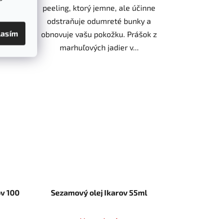
ajte
peeling, ktorý jemne, ale účinne
 a
odstraňuje odumreté bunky a
lasím
te
obnovuje vašu pokožku. Prášok z
rum
marhuľových jadier v...
ov 100
Sezamový olej Ikarov 55ml