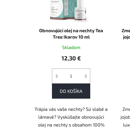
p
r
o
d
u
Obnovujúci olej na nechty Tea
Zme
k
Tree Ikarov 10 ml
joj
t
Skladom
o
12,30 €
v
DO KOŠÍKA
Trápia vás vaše nechty? Sú slabé a
Zme
lámavé? Vyskúšajte obnovujúci
jojo
olej na nechty s obsahom 100%
lux