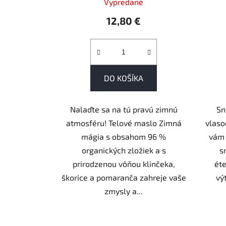
Vypredané
12,80 €
DO KOŠÍKA
Nalaďte sa na tú pravú zimnú
Sn
atmosféru! Telové maslo Zimná
vlaso
mágia s obsahom 96 %
vám 
organických zložiek a s
s
prirodzenou vôňou klinčeka,
éte
škorice a pomaranča zahreje vaše
vý
zmysly a...