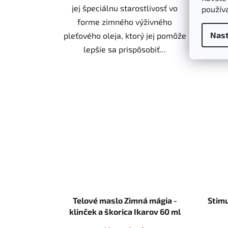
jej špeciálnu starostlivosť vo
s 
použív
forme zimného výživného
zl
Nast
pleťového oleja, ktorý jej pomôže
lepšie sa prispôsobiť...
Telové maslo Zimná mágia -
Stimu
klinček a škorica Ikarov 60 ml