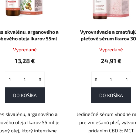
s skvalénu, arganového a
Vyrovnávacie a zmatňuj
obového oleja Ikarov 55ml
pleťové sérum Ikarov 3
Vypredané
Vypredané
13,28 €
24,91 €
DO KOŠÍKA
DO KOŠÍKA
s skvalénu, arganového a
Jedinečné sérum vhodné n
bového oleja Ikarov 55 ml je
pre zmiešanú pleť, vytvo
usný olej, ktorý intenzívne
pridaním CBD & MCT