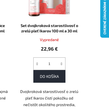
úce
Set dvojkroková starostlivosť o
0ml
zrelú pleť Ikarov 100 ml a 30 ml
Vypredané
22,96 €
DO KOŠÍKA
ajmä
Dvojkroková starostlivosť o zrelú
rené
pleť Ikarov čistí pokožku od
nečistôt okolitého prostredia,