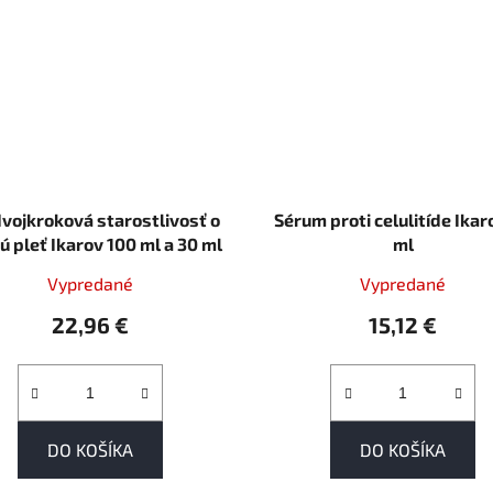
dvojkroková starostlivosť o
Sérum proti celulitíde Ikar
 pleť Ikarov 100 ml a 30 ml
ml
Vypredané
Vypredané
22,96 €
15,12 €
DO KOŠÍKA
DO KOŠÍKA