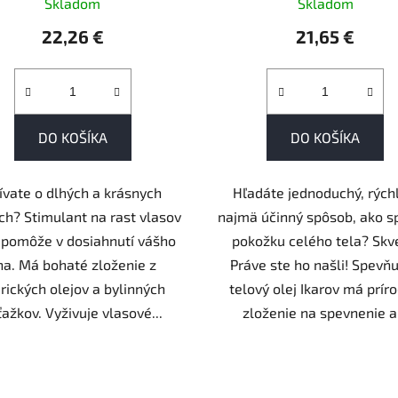
Skladom
Skladom
22,26 €
21,65 €
DO KOŠÍKA
DO KOŠÍKA
ívate o dlhých a krásnych
Hľadáte jednoduchý, rých
ch? Stimulant na rast vlasov
najmä účinný spôsob, ako s
pomôže v dosiahnutí vášho
pokožku celého tela? Skv
na. Má bohaté zloženie z
Práve ste ho našli! Spevňu
rických olejov a bylinných
telový olej Ikarov má prír
ťažkov. Vyživuje vlasové...
zloženie na spevnenie a.