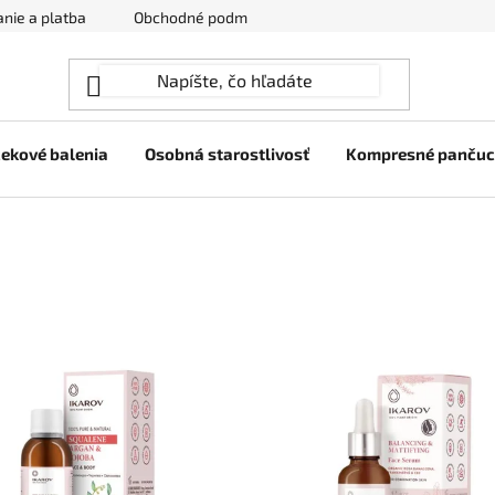
nie a platba
Obchodné podmienky
Ochrana osobných úda
ekové balenia
Osobná starostlivosť
Kompresné panču