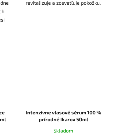
edne
revitalizuje a zosvetľuje pokožku.
ch
si
úce
Intenzívne vlasové sérum 100 %
v 30ml
prírodné Ikarov 50ml
Skladom