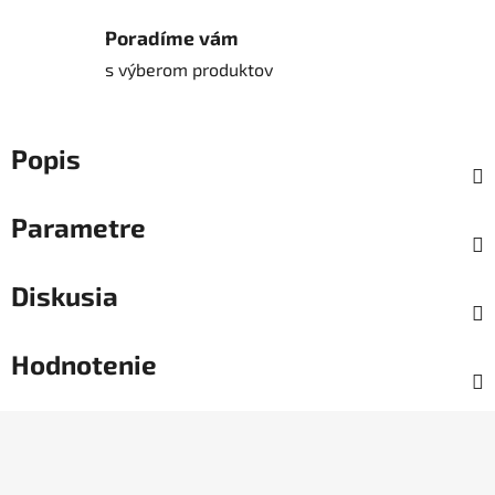
Poradíme vám
s výberom produktov
Popis
Parametre
Diskusia
Hodnotenie
Z
á
p