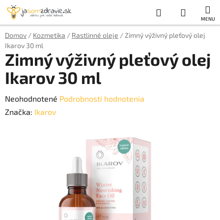
Prejsť
Hľadať
NÁKUP
na
obsah
KOŠÍK
Domov
/
Kozmetika
/
Rastlinné oleje
/
Zimný výživný pleťový olej
Ikarov 30 ml
Zimný výživný pleťový olej
Ikarov 30 ml
Priemerné
Neohodnotené
Podrobnosti hodnotenia
hodnotenie
Značka:
Ikarov
produktu
je
0,0
z
5
hviezdičiek.