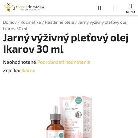
Prejsť
Hľadať
NÁKUP
na
obsah
KOŠÍK
Domov
/
Kozmetika
/
Rastlinné oleje
/
Jarný výživný pleťový olej
Ikarov 30 ml
Jarný výživný pleťový olej
Ikarov 30 ml
Priemerné
Neohodnotené
Podrobnosti hodnotenia
hodnotenie
Značka:
Ikarov
produktu
je
0,0
z
5
hviezdičiek.