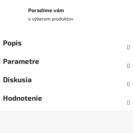
Poradíme vám
s výberom produktov
Popis
Parametre
Diskusia
Hodnotenie
Z
á
p