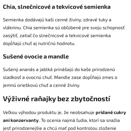
Chia, slnečnicové a tekvicové semienka
Semienka dodávajú kaši cenné živiny, zdravé tuky a
vlákninu. Chia semienka sú obľúbené pre svoju schopnosť
zasýtiť, zatiaľ čo slnečnicové a tekvicové semienka
dopĺňajú chuť aj nutričnú hodnotu.
Sušené ovocie a mandle
Sušený ananás a jablká prinášajú do kaše prirodzenú
sladkosť a ovocnú chuť. Mandle zase dopĺňajú zmes o
jemnú orieškovú chuť a cenné živiny.
Výživné raňajky bez zbytočností
Veľkou výhodou produktu je, že neobsahuje
pridané cukry
ani konzervanty
. To ocenia najmä ľudia, ktorí sa snažia
jesť prirodzenejšie a chcú mať pod kontrolou zloženie