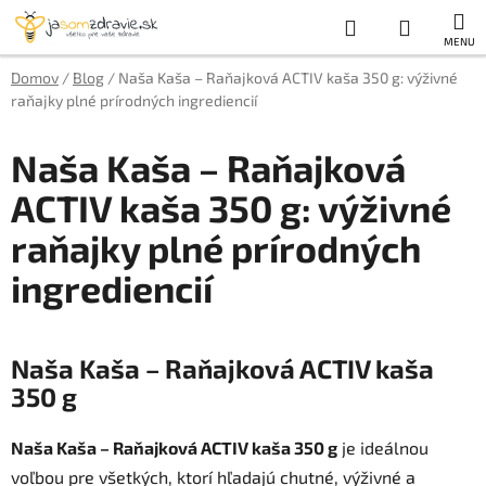
Prejsť
Hľadať
NÁKUP
na
obsah
KOŠÍK
Domov
/
Blog
/
Naša Kaša – Raňajková ACTIV kaša 350 g: výživné
raňajky plné prírodných ingrediencií
Naša Kaša – Raňajková
ACTIV kaša 350 g: výživné
raňajky plné prírodných
ingrediencií
Naša Kaša – Raňajková ACTIV kaša
350 g
Naša Kaša – Raňajková ACTIV kaša 350 g
je ideálnou
voľbou pre všetkých, ktorí hľadajú chutné, výživné a