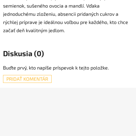
semienok, sušeného ovocia a mandlí. Vďaka
jednoduchému zloženiu, absencii pridaných cukrov a
rýchlej príprave je ideálnou voľbou pre každého, kto chce
začať deň kvalitným jedlom.
Diskusia (0)
Buďte prvý, kto napíše príspevok k tejto položke.
PRIDAŤ KOMENTÁR
Z
á
p
ä
t
i