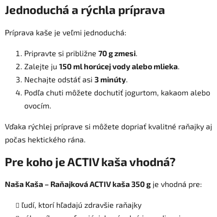
Jednoduchá a rýchla príprava
Príprava kaše je veľmi jednoduchá:
Pripravte si približne
70 g zmesi
.
Zalejte ju
150 ml horúcej vody alebo mlieka
.
Nechajte odstáť asi
3 minúty
.
Podľa chuti môžete dochutiť jogurtom, kakaom alebo
ovocím.
Vďaka rýchlej príprave si môžete dopriať kvalitné raňajky aj
počas hektického rána.
Pre koho je ACTIV kaša vhodná?
Naša Kaša – Raňajková ACTIV kaša 350 g
je vhodná pre:
ľudí, ktorí hľadajú zdravšie raňajky