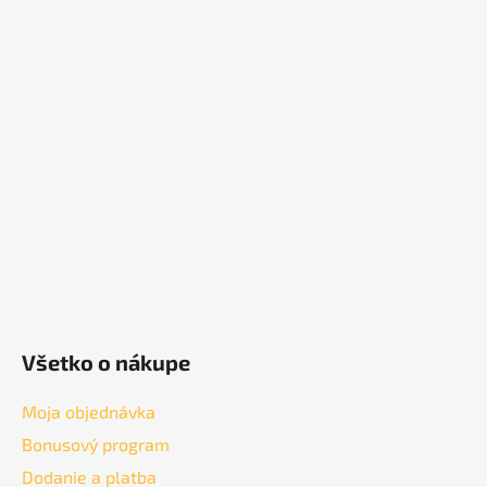
Z
á
p
ä
t
i
e
Všetko o nákupe
Moja objednávka
Bonusový program
Dodanie a platba