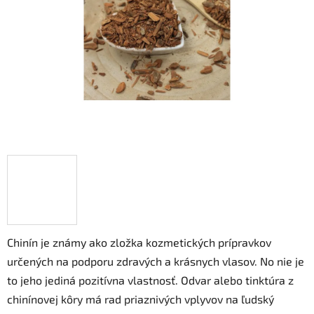
hviezdičiek.
Chinín je známy ako zložka kozmetických prípravkov
určených na podporu zdravých a krásnych vlasov. No nie je
to jeho jediná pozitívna vlastnosť. Odvar alebo tinktúra z
chinínovej kôry má rad priaznivých vplyvov na ľudský