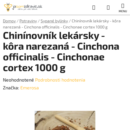
Prejsť
Hľadať
NÁKUP
na
obsah
KOŠÍK
Domov
/
Potraviny
/
Sypané bylinky
/
Chinínovník lekársky - kôra
narezaná - Cinchona officinalis - Cinchonae cortex 1000 g
Chinínovník lekársky -
kôra narezaná - Cinchona
officinalis - Cinchonae
cortex 1000 g
Priemerné
Neohodnotené
Podrobnosti hodnotenia
hodnotenie
Značka:
Emerosa
produktu
je
0,0
z
5