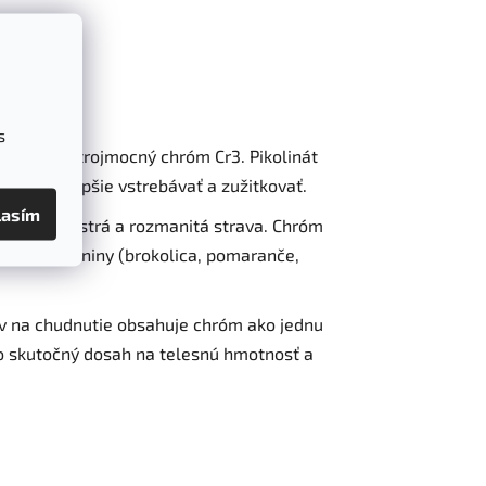
s
zame tzv. trojmocný chróm Cr3. Pikolinát
o dokáže lepšie vstrebávať a zužitkovať.
lasím
a stačí pestrá a rozmanitá strava. Chróm
cia a zeleniny (brokolica, pomaranče,
v na chudnutie obsahuje chróm ako jednu
ho skutočný dosah na telesnú hmotnosť a