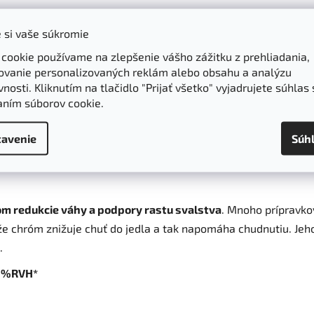
 si vaše súkromie
 bielkovín,
 cookie používame na zlepšenie vášho zážitku z prehliadania,
 sladké.
ovanie personalizovaných reklám alebo obsahu a analýzu
nosti. Kliknutím na tlačidlo "Prijať všetko" vyjadrujete súhlas 
znych podobách. V potravinách a výživových doplnkoch nachád
aním súborov cookie.
selina pikolínová zabezpečuje, že chróm je stabilnejší a telo h
avenie
Súh
vých doplnkov. Na zabezpečenie jeho optimálnej hladiny zväčš
om chrómu patria mäso, celozrnné výrobky, niektoré druhy ovo
om redukcie váhy a podpory rastu svalstva
. Mnoho prípravko
 že chróm znižuje chuť do jedla a tak napomáha chudnutiu. Je
u.
e %RVH*