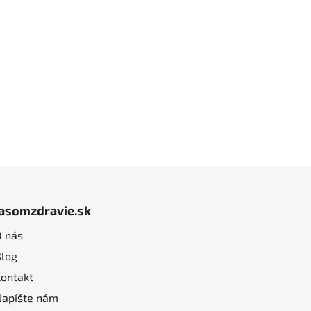
jasomzdravie.sk
O nás
Blog
Kontakt
Napíšte nám