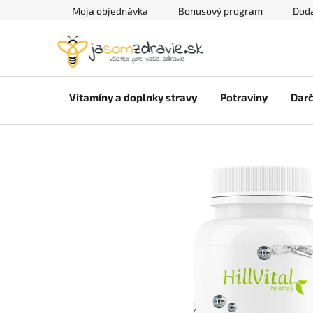
Prejsť
Moja objednávka
Bonusový program
Doda
na
obsah
Vitamíny a doplnky stravy
Potraviny
Darč