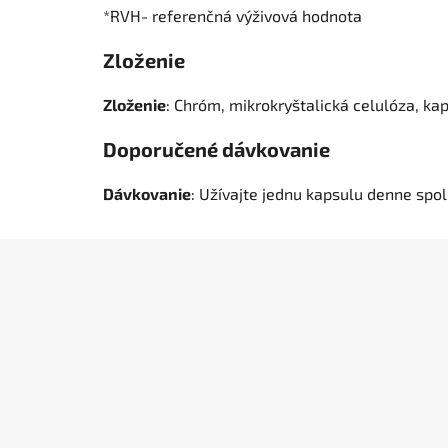
*RVH- referenčná výživová hodnota
Zloženie
Zloženie
: Chróm, mikrokryštalická celulóza, ka
Doporučené dávkovanie
Dávkovanie
: Užívajte jednu kapsulu denne spo
Z
á
p
ä
t
i
e