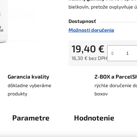
bielkovín, pretože ovplyvňuje ú
5
hviezdičiek.
Dostupnosť
Možnosti doručenia
19,40 €
16,30 € bez DPH
Jednotková cena:
Garancia kvality
Z-BOX a ParcelS
dôkladne vyberáme
rýchle doručenie d
produkty
boxov
Parametre
Hodnotenie