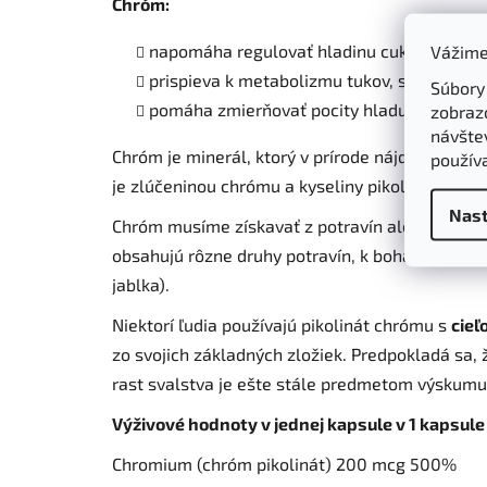
Chróm:
napomáha regulovať hladinu cukru v krvi,
Vážime
prispieva k metabolizmu tukov, sacharidov,
Súbory
pomáha zmierňovať pocity hladu a chuti na
zobraz
návštev
Chróm je minerál, ktorý v prírode nájdeme v rô
použív
je zlúčeninou chrómu a kyseliny pikolinovej. Ky
Nast
Chróm musíme získavať z potravín alebo výživo
obsahujú rôzne druhy potravín, k bohatým zdroj
jablka).
Niektorí ľudia používajú pikolinát chrómu s
cieľ
zo svojich základných zložiek. Predpokladá sa,
rast svalstva je ešte stále predmetom výskum
Výživové hodnoty v jednej kapsule v 1 kapsul
Chromium (chróm pikolinát) 200 mcg 500%