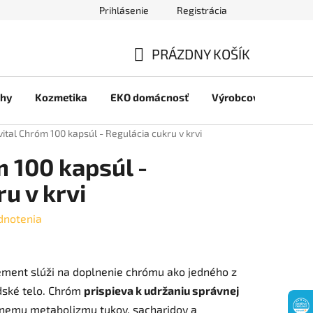
Prihlásenie
Registrácia
jov
PRÁZDNY KOŠÍK
NÁKUPNÝ
chy
Kozmetika
EKO domácnosť
Výrobcovia
Pre 
KOŠÍK
lvital Chróm 100 kapsúl - Regulácia cukru v krvi
m 100 kapsúl -
u v krvi
dnotenia
ement slúži na doplnenie chrómu ako jedného z
dské telo. Chróm
prispieva k udržaniu správnej
vnemu metabolizmu tukov, sacharidov a