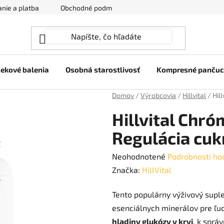
nie a platba
Obchodné podmienky
Ochrana osobných úda
ekové balenia
Osobná starostlivosť
Kompresné panču
Domov
/
Výrobcovia
/
Hillvital
/
Hil
Hillvital Chró
Regulácia cukr
Priemerné
Neohodnotené
Podrobnosti ho
hodnotenie
Značka:
HillVital
produktu
Tento populárny výživový supl
je
esenciálnych minerálov pre ľu
0,0
hladiny glukózy v krvi
, k sprá
z