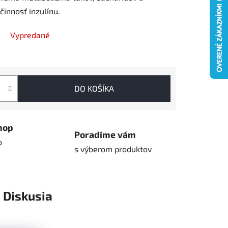
činnosť inzulínu.
Vypredané
DO KOŠÍKA
hop
Poradíme vám
o
s výberom produktov
Diskusia