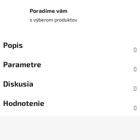
Poradíme vám
s výberom produktov
Popis
Parametre
Diskusia
Hodnotenie
Z
á
p