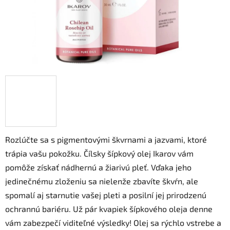
Rozlúčte sa s pigmentovými škvrnami a jazvami, ktoré
trápia vašu pokožku. Čílsky šípkový olej Ikarov vám
pomôže získať nádhernú a žiarivú pleť. Vďaka jeho
jedinečnému zloženiu sa nielenže zbavíte škvŕn, ale
spomalí aj starnutie vašej pleti a posilní jej prirodzenú
ochrannú bariéru. Už pár kvapiek šípkového oleja denne
vám zabezpečí viditeľné výsledky! Olej sa rýchlo vstrebe a