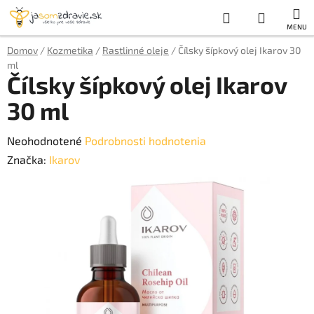
Prejsť
Hľadať
NÁKUP
na
obsah
KOŠÍK
Domov
/
Kozmetika
/
Rastlinné oleje
/
Čílsky šípkový olej Ikarov 30
ml
Čílsky šípkový olej Ikarov
30 ml
Priemerné
Neohodnotené
Podrobnosti hodnotenia
hodnotenie
Značka:
Ikarov
produktu
je
0,0
z
5
hviezdičiek.