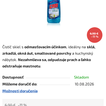
6,90 €
–11 %
Čistič skiel s
odmasťovacím účinkom
, ideálny na
sklá,
zrkadlá, okná áut, smaltované povrchy
a kuchynský
nábytok.
Nezahmlieva sa, odpudzuje prach a ľahko
odstraňuje mastnotu
.
Dostupnosť
Skladom
Môžeme doručiť do:
10.08.2026
Možnosti doručenia
6,90 €
–11 %