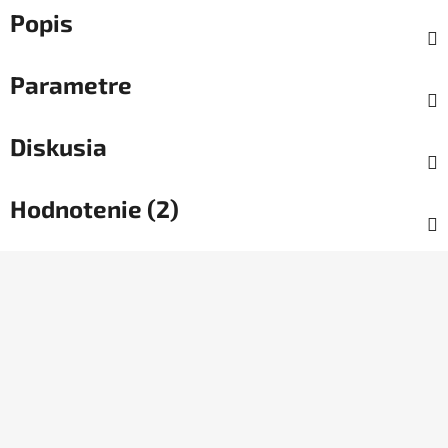
Popis
Parametre
Diskusia
Hodnotenie (2)
Z
á
p
ä
t
i
e