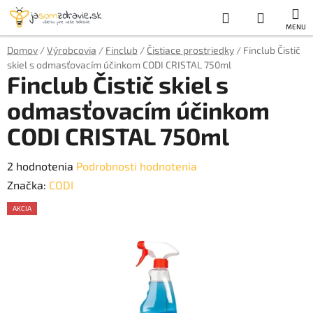
Prejsť
Hľadať
NÁKUP
na
obsah
KOŠÍK
Domov
/
Výrobcovia
/
Finclub
/
Čistiace prostriedky
/
Finclub Čistič
skiel s odmasťovacím účinkom CODI CRISTAL 750ml
Finclub Čistič skiel s
odmasťovacím účinkom
CODI CRISTAL 750ml
Priemerné
2 hodnotenia
Podrobnosti hodnotenia
hodnotenie
Značka:
CODI
produktu
AKCIA
je
AKCE
5,0
z
5
hviezdičiek.