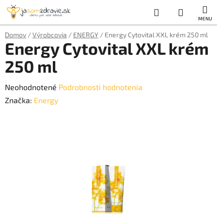
Prejsť
Hľadať
NÁKUP
na
obsah
KOŠÍK
Domov
/
Výrobcovia
/
ENERGY
/
Energy Cytovital XXL krém 250 ml
Energy Cytovital XXL krém
250 ml
Priemerné
Neohodnotené
Podrobnosti hodnotenia
hodnotenie
Značka:
Energy
produktu
je
0,0
z
5
hviezdičiek.