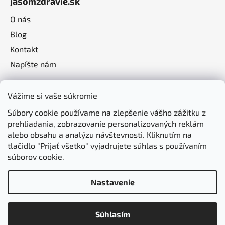
jasomzdravie.sk
O nás
Blog
Kontakt
Napíšte nám
Vážime si vaše súkromie
Súbory cookie používame na zlepšenie vášho zážitku z
prehliadania, zobrazovanie personalizovaných reklám
alebo obsahu a analýzu návštevnosti. Kliknutím na
tlačidlo "Prijať všetko" vyjadrujete súhlas s používaním
súborov cookie.
Nastavenie
Vytvoril Shoptet
Súhlasím
Copyright 2026
jasomzdravie.sk
. Všetky práva