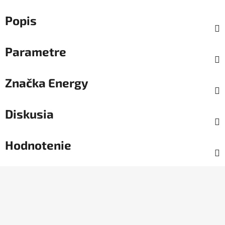
Popis
Parametre
Značka
Energy
Diskusia
Hodnotenie
Z
á
p
ä
t