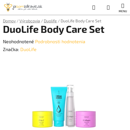
Prejsť
Hľadať
NÁKUP
na
obsah
KOŠÍK
Domov
/
Výrobcovia
/
Duolife
/
DuoLife Body Care Set
DuoLife Body Care Set
Priemerné
Neohodnotené
Podrobnosti hodnotenia
hodnotenie
Značka:
DuoLife
produktu
je
0,0
z
5
hviezdičiek.