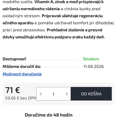
modrého svetla.
Vitamín A, zinok a meď prispievajú k
udržaniu normálneho videnia
a chránia bunky pred
oxidačným stresom.
Prípravok uľahčuje regeneráciu
očného aparátu
a pomáha udržiavať komfort pri dlhodobej
práci pred obrazovkou.
Prehľadné zloženie a presné
dávky umožňujú efektívnu podporu zraku každý deň.
Dostupnosť
Skladom
Môžeme doručiť do:
11.08.2026
Možnosti doručenia
71 €
DO KOŠÍKA
59,66 € bez DPH
Jednotková cena:
Doručíme do 48 hodín