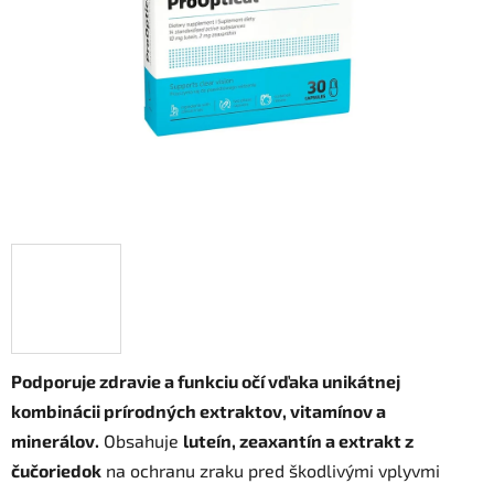
hviezdičiek.
Podporuje zdravie a funkciu očí vďaka unikátnej
kombinácii prírodných extraktov, vitamínov a
minerálov.
Obsahuje
luteín, zeaxantín a extrakt z
čučoriedok
na ochranu zraku pred škodlivými vplyvmi