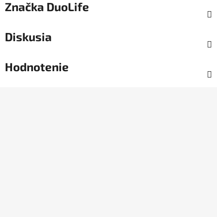
Značka
DuoLife
Diskusia
Hodnotenie
Z
á
p
ä
t
i
e