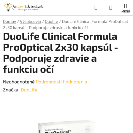
Prejsť
Hľadať
NÁKUP
na
obsah
KOŠÍK
Domov
/
Výrobcovia
/
Duolife
/
DuoLife Clinical Formula ProOptical
2x30 kapsúl - Podporuje zdravie a funkciu očí
DuoLife Clinical Formula
ProOptical 2x30 kapsúl -
Podporuje zdravie a
funkciu očí
Priemerné
Neohodnotené
Podrobnosti hodnotenia
hodnotenie
Značka:
DuoLife
produktu
je
0,0
z
5