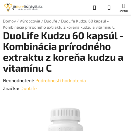
Prejsť
Hľadať
NÁKUP
na
obsah
KOŠÍK
Domov
/
Výrobcovia
/
Duolife
/
DuoLife Kudzu 60 kapsúl -
Kombinácia prírodného extraktu z koreňa kudzu a vitamínu C
DuoLife Kudzu 60 kapsúl -
Kombinácia prírodného
extraktu z koreňa kudzu a
vitamínu C
Priemerné
Neohodnotené
Podrobnosti hodnotenia
hodnotenie
Značka:
DuoLife
produktu
je
0,0
z
5