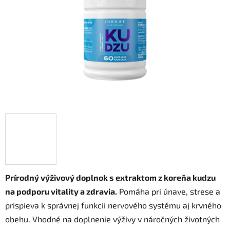
hviezdičiek.
Prírodný výživový doplnok s extraktom z koreňa kudzu
na podporu vitality a zdravia.
Pomáha pri únave, strese a
prispieva k správnej funkcii nervového systému aj krvného
obehu. Vhodné na doplnenie výživy v náročných životných