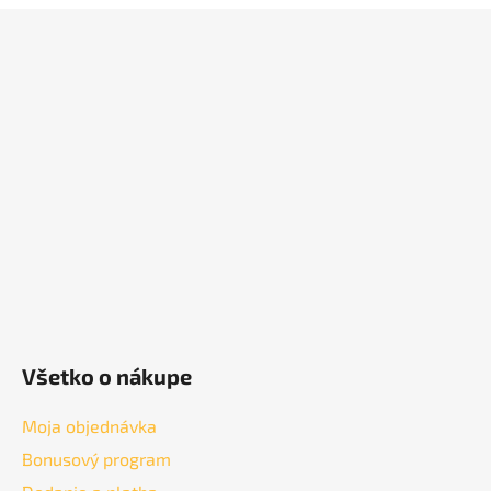
Z
á
p
ä
t
i
e
Všetko o nákupe
Moja objednávka
Bonusový program