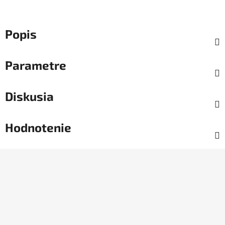
Popis
Parametre
Diskusia
Hodnotenie
Z
á
p
ä
t
i