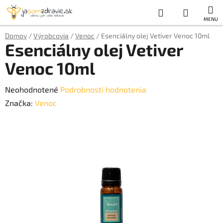
Prejsť
Hľadať
NÁKUP
na
obsah
KOŠÍK
Domov
/
Výrobcovia
/
Venoc
/
Esenciálny olej Vetiver Venoc 10ml
Esenciálny olej Vetiver
Venoc 10ml
Priemerné
Neohodnotené
Podrobnosti hodnotenia
hodnotenie
Značka:
Venoc
produktu
je
0,0
z
5
hviezdičiek.