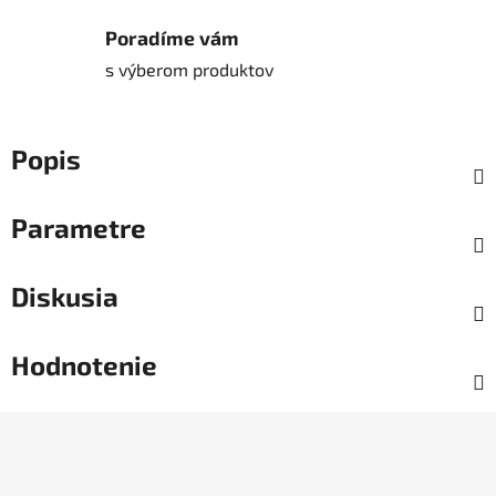
Poradíme vám
s výberom produktov
Popis
Parametre
Diskusia
Hodnotenie
Z
á
p