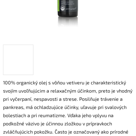
100% organický olej s vôňou vetiveru je charakteristický
svojím uvoľňujúcim a relaxačným účinkom, preto je vhodný
pri vyčerpaní, nespavosti a strese. Posilňuje trávenie a
pankreas, má ochladzujúce účinky, uľavuje pri svalových
bolestiach a pri reumatizme. Vďaka jeho vplyvu na
podkožné väzivo je účinnou zložkou v prípravkoch
zvláčňujúcich pokožku. Často je označovaný ako prírodné