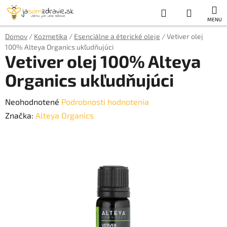
Prejsť
Hľadať
NÁKUP
na
obsah
KOŠÍK
Domov
/
Kozmetika
/
Esenciálne a éterické oleje
/
Vetiver olej
100% Alteya Organics ukľudňujúci
Vetiver olej 100% Alteya
Organics ukľudňujúci
Priemerné
Neohodnotené
Podrobnosti hodnotenia
hodnotenie
Značka:
Alteya Organics
produktu
je
0,0
z
5
hviezdičiek.