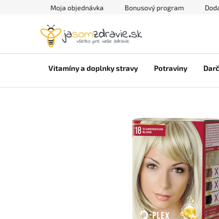
Prejsť
Moja objednávka
Bonusový program
Doda
na
obsah
Vitamíny a doplnky stravy
Potraviny
Darč