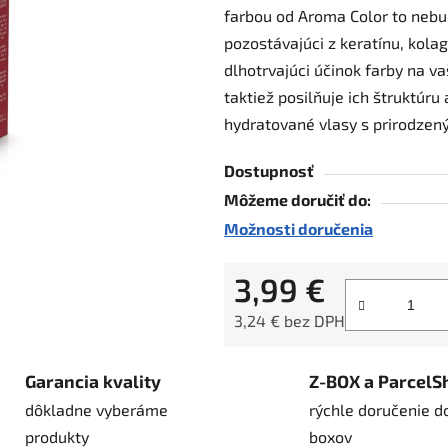
farbou od Aroma Color to nebu
z
pozostávajúci z keratínu, kola
5
dlhotrvajúci účinok farby na vaš
hviezdičiek.
taktiež posilňuje ich štruktúru
hydratované vlasy s prirodzen
Dostupnosť
Môžeme doručiť do:
Možnosti doručenia
3,99 €
3,24 € bez DPH
Jednotková cena:
Garancia kvality
Z-BOX a ParcelS
dôkladne vyberáme
rýchle doručenie d
produkty
boxov