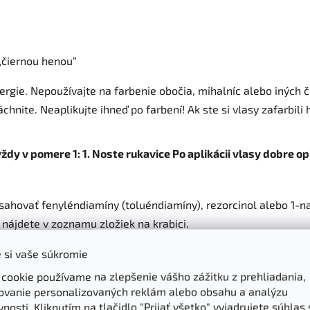
„čiernou henou“
ergie. Nepoužívajte na farbenie obočia, mihalníc alebo iných č
áchnite. Neaplikujte ihneď po farbení! Ak ste si vlasy zafarbili
ždy v pomere 1: 1. Noste rukavice Po aplikácii vlasy dobre o
ahovať fenyléndiamíny (toluéndiamíny), rezorcinol alebo 1-na
 nájdete v zoznamu zložiek na krabici.
 TEST CITLIVOSTI. AJ PRI VLASOCH ROVNAKÉHO ALEBO RÔZ
 si vaše súkromie
IE FARBY NA VLASY JE POTREBNÉ OKAMŽITE MIESTO OPLÁ
 cookie používame na zlepšenie vášho zážitku z prehliadania,
LERGICKEJ REAKCIE HĽADAJTE LIEČIVO. PRED POUŽITÍM FAR
ovanie personalizovaných reklám alebo obsahu a analýzu
nosti. Kliknutím na tlačidlo "Prijať všetko" vyjadrujete súhlas 