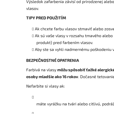
Výsledok zafarbenia závisí od prirodzenej alebo
vlasov.
TIPY PRED POUŽITÍM
Ak chcete farbu vlasov stmaviť alebo zosvet
Ak sú vaše vlasy v rozsahu tmavého alebo č
produkt) pred farbením vlasov.
Aby ste sa vyhli nadmernému poškodeniu vl
BEZPEČNOSTNÉ OPATRENIA
Farbivá na vlasy
môžu spôsobiť ťažké alergick
osoby mladšie ako 16 rokov
. Dočasné tetovani
Nefarbite si vlasy ak:
máte vyrážku na tvári alebo citlivú, pod