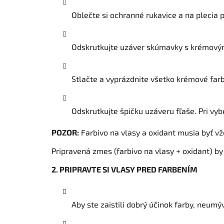
Oblečte si ochranné rukavice a na plecia 
Odskrutkujte uzáver skúmavky s krémovým
Stlačte a vyprázdnite všetko krémové farb
Odskrutkujte špičku uzáveru fľaše. Pri vybe
POZOR:
Farbivo na vlasy a oxidant musia byť vž
Pripravená zmes (farbivo na vlasy + oxidant) b
2. PRIPRAVTE SI VLASY PRED FARBENÍM
Aby ste zaistili dobrý účinok farby, neumýv