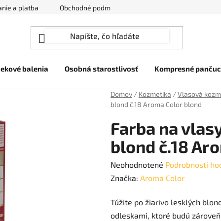
nie a platba
Obchodné podmienky
Ochrana osobných úda
ekové balenia
Osobná starostlivosť
Kompresné panču
Domov
/
Kozmetika
/
Vlasová kozm
blond č.18 Aroma Color blond
Farba na vlas
blond č.18 Ar
Priemerné
Neohodnotené
Podrobnosti ho
hodnotenie
Značka:
Aroma Color
produktu
Túžite po žiarivo lesklých blo
je
odleskami, ktoré budú zároveň
0,0