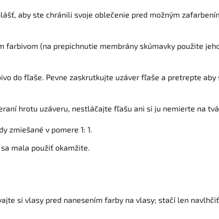
plášť, aby ste chránili svoje oblečenie pred možným zafarbení
 farbivom (na prepichnutie membrány skúmavky použite jeho 
ivo do fľaše. Pevne zaskrutkujte uzáver fľaše a pretrepte ab
raní hrotu uzáveru, nestláčajte fľašu ani si ju nemierte na tvá
dy zmiešané v pomere 1: 1.
y sa mala použiť okamžite.
ajte si vlasy pred nanesením farby na vlasy; stačí len navlhčiť