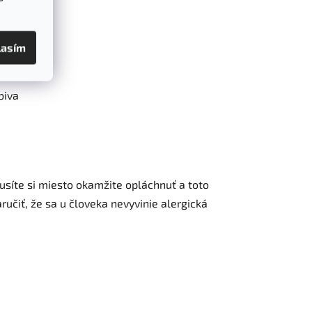
lasím
biva
usíte si miesto okamžite opláchnuť a toto
učiť, že sa u človeka nevyvinie alergická