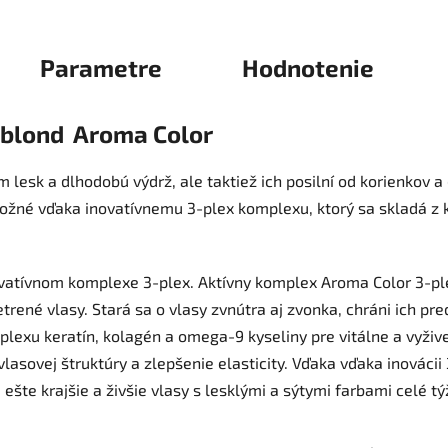
Parametre
Hodnotenie
 blond Aroma Color
lesk a dlhodobú výdrž, ale taktiež ich posilní od korienkov a 
 možné vďaka inovatívnemu 3-plex komplexu, ktorý sa skladá z 
ovatívnom komplexe 3-plex. Aktívny komplex Aroma Color 3-ple
rené vlasy. Stará sa o vlasy zvnútra aj zvonka, chráni ich pred
exu keratín, kolagén a omega-9 kyseliny pre vitálne a vyživen
lasovej štruktúry a zlepšenie elasticity. Vďaka vďaka inovácii 
i ešte krajšie a živšie vlasy s lesklými a sýtymi farbami celé 