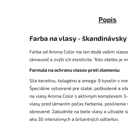
Popis
Farba na vlasy - škandinávsky
Farba od Aroma Color nie len dodá vašim vlasom 
lámavosť a zvýši ich elesticita. Toto všetko je
Formula na ochranu
vlasov
proti zlomeniu:
Sila keratínu, kolagénu a omega-9 kyselín v in
Špeciálne vytvorené pre slabé, poškodené a ošet
na vlasy Aroma Color s aktívnym komplexom 3-pl
vlasy pred lámaním počas farbenia, posilnenie v
obnovené. Zabudnite na biele vlasy a užívajte s
ako 30 intenzívnych a brilantných odtieňov.