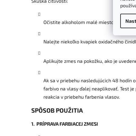
Skúška citlivosti:
použív
Nast
Očistite alkoholom malé miesto na pokožk
Nalejte niekoľko kvapiek oxidačného čini
Aplikujte zmes na pokožku, ako je uvedené
Ak sa v priebehu nasledujúcich 48 hodín 
farbivo na vlasy ďalej neaplikovať. Test 
reakcia v priebehu farbenia vlasov.
SPÔSOB POUŽITIA
1. PRÍPRAVA FARBIACEJ ZMESI