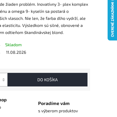
de žiaden problém. Inovatívny 3- plex komplex
génu a omega 9- kyselín sa postará o
ich vlasoch. Nie len, že farba dlho vydrží, ale
 a elasticitu. Výsledkom sú silné, obnovené a
ým odtieňom škandinávskej blond.
Skladom
11.08.2026
DO KOŠÍKA
hop
Poradíme vám
o
s výberom produktov