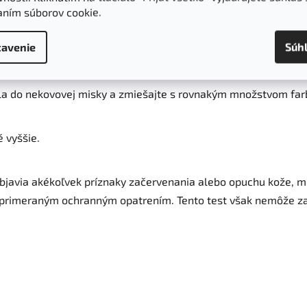
aním súborov cookie.
avenie
Súh
e cca. 1 cm za uchom alebo na vnútornej strane lakťa
dla do nekovovej misky a zmiešajte s rovnakým množstvom far
 vyššie.
objavia akékoľvek príznaky začervenania alebo opuchu kože, m
je primeraným ochranným opatrením. Tento test však nemôže zar