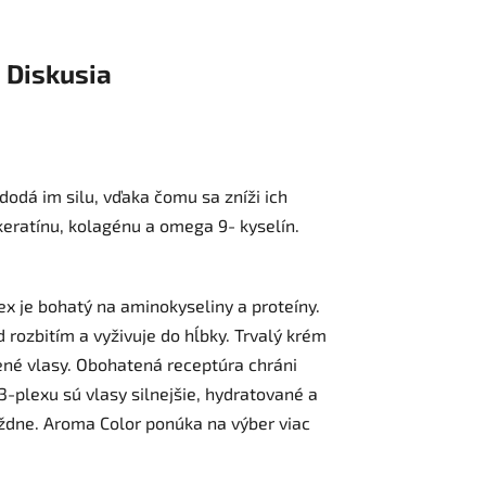
Diskusia
dodá im silu, vďaka čomu sa zníži ich
keratínu, kolagénu a omega 9- kyselín.
x je bohatý na aminokyseliny a proteíny.
 rozbitím a vyživuje do hĺbky. Trvalý krém
é vlasy. Obohatená receptúra ​​chráni
3-plexu sú vlasy silnejšie, hydratované a
týždne. Aroma Color ponúka na výber viac