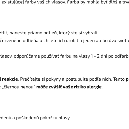
 existujúcej farby vašich vlasov. Farba by mohla byť dlhšie tr
liť, naneste priamo odtieň, ktorý ste si vybrali.
erveného odtieňa a chcete ich urobiť o jeden alebo dva svetle
asov, odporúčame používať farbu na vlasy 1 - 2 dni po odfarb
é reakcie
. Prečítajte si pokyny a postupujte podľa nich. Tento
p
e „čiernou henou“
môže zvýšiť vaše riziko alergie
.
ráždenú a poškodenú pokožku hlavy