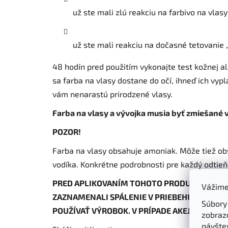
už ste mali zlú reakciu na farbivo na vlasy
už ste mali reakciu na dočasné tetovanie 
48 hodín pred použitím vykonajte test kožnej al
sa farba na vlasy dostane do očí, ihneď ich vypl
vám nenarastú prirodzené vlasy.
Farba na vlasy a vývojka musia byť zmiešané v
POZOR!
Farba na vlasy obsahuje amoniak. Môže tiež obs
vodíka. Konkrétne podrobnosti pre každý odtieň
PRED APLIKOVANÍM TOHOTO PRODUKTU UROBTE
Vážime
ZAZNAMENALI SPÁLENIE V PRIEBEHU APLIKÁC
Súbory
POUŽÍVAŤ VÝROBOK. V PRÍPADE AKEJKOĽVEK A
zobraz
návštev