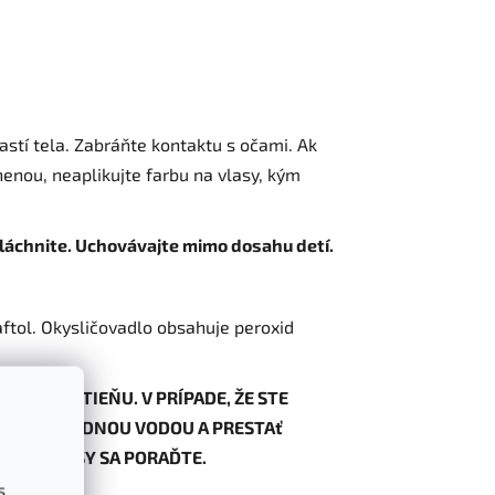
astí tela. Zabráňte kontaktu s očami. Ak
 henou, neaplikujte farbu na vlasy, kým
pláchnite. Uchovávajte mimo dosahu detí.
ftol. Okysličovadlo obsahuje peroxid
NEHO ODTIEŇU. V PRÍPADE, ŽE STE
CHNUŤ CHLADNOU VODOU A PRESTAť
BY NA VLASY SA PORAĎTE.
s