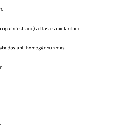
m.
opačnú stranu) a fľašu s oxidantom.
y ste dosiahli homogénnu zmes.
r.
.