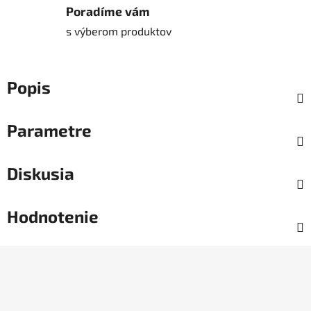
Poradíme vám
s výberom produktov
Popis
Parametre
Diskusia
Hodnotenie
Z
á
p
ä