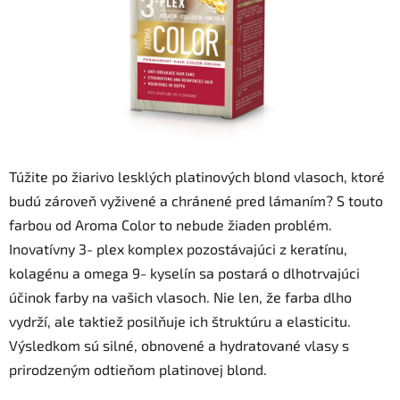
Túžite po žiarivo lesklých platinových blond vlasoch, ktoré
budú zároveň vyživené a chránené pred lámaním? S touto
farbou od Aroma Color to nebude žiaden problém.
Inovatívny 3- plex komplex pozostávajúci z keratínu,
kolagénu a omega 9- kyselín sa postará o dlhotrvajúci
účinok farby na vašich vlasoch. Nie len, že farba dlho
vydrží, ale taktiež posilňuje ich štruktúru a elasticitu.
Výsledkom sú silné, obnovené a hydratované vlasy s
prirodzeným odtieňom platinovej blond.