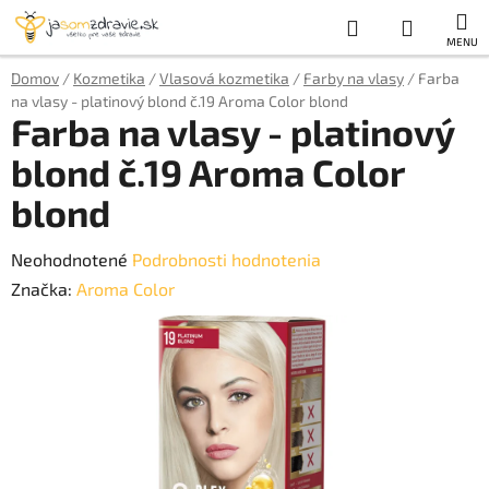
Prejsť
Hľadať
NÁKUP
na
obsah
KOŠÍK
Domov
/
Kozmetika
/
Vlasová kozmetika
/
Farby na vlasy
/
Farba
na vlasy - platinový blond č.19 Aroma Color blond
Farba na vlasy - platinový
blond č.19 Aroma Color
blond
Priemerné
Neohodnotené
Podrobnosti hodnotenia
hodnotenie
Značka:
Aroma Color
produktu
je
0,0
z
5
hviezdičiek.