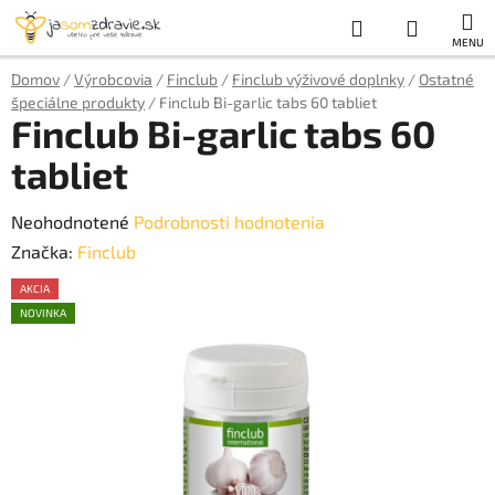
Prejsť
Hľadať
NÁKUP
na
obsah
KOŠÍK
Domov
/
Výrobcovia
/
Finclub
/
Finclub výživové doplnky
/
Ostatné
špeciálne produkty
/
Finclub Bi-garlic tabs 60 tabliet
Finclub Bi-garlic tabs 60
tabliet
Priemerné
Neohodnotené
Podrobnosti hodnotenia
hodnotenie
Značka:
Finclub
produktu
AKCIA
je
NOVINKA
AKCE
0,0
z
5
hviezdičiek.