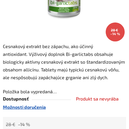
28 €
–14 %
Cesnakový extrakt bez zápachu, ako účinný
antioxidant. Výživový doplnok Bi-garlictabs obsahuje
biologicky aktívny cesnakový extrakt so štandardizovaným
obsahom allicínu. Tablety majú typickú cesnakovú vôňu,
ale nespôsobujú zapáchajúce grganie ani zlý dych.
Položka bola vypredaná…
Dostupnosť
Produkt sa nevyrába
Možnosti doručenia
28 €
–14 %