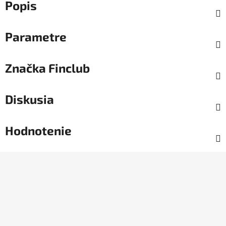
Popis
Parametre
Značka
Finclub
Diskusia
Hodnotenie
Z
á
p
ä
t
i