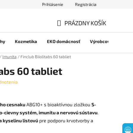
Prihlásenie
Registrácia
jov
PRÁZDNY KOŠÍK
NÁKUPNÝ
chy
Kozmetika
EKO domácnosť
Výrobcovia
Pre 
KOŠÍK
/
Imunita
/
Finclub Biiolitabs 60 tabliet
tabs 60 tabliet
dnotenia
eho cesnaku
ABG10+ s bioaktívnou zložkou
S-
o-cievny systém, imunitu a nervovú sústavu
.
a kyselinu listovú
pre podporu krvotvorby a