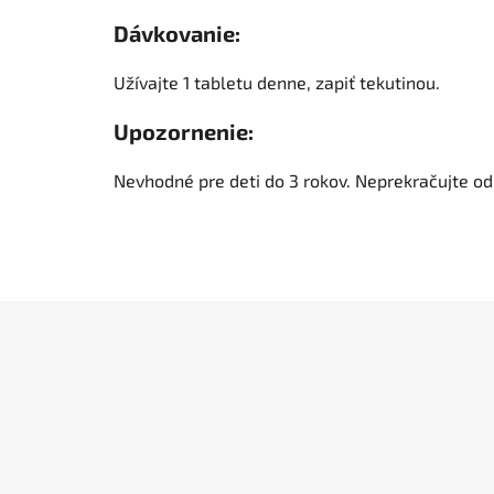
Dávkovanie:
Užívajte 1 tabletu denne, zapiť tekutinou.
Upozornenie:
Nevhodné pre deti do 3 rokov. Neprekračujte od
Z
á
p
ä
t
i