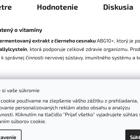
tre
Hodnotenie
Diskusia
atený o vitamíny
fermentovaný extrakt z čierneho cesnaku
ABG10+, ktorý je po
allylcysteín
, ktorá podporuje celkové zdravie organizmu. Pro
jú k správnej činnosti nervovej sústavy, imunitného systému a k
e srdca, ciev a pomáha pri udržiavaní optimálneho cholestero
 si vaše súkromie
schopnosť a chráni bunky pred oxidatívnym stresom.
v prispieva k psychickej pohode a harmonickému fungovaniu t
 cookie používame na zlepšenie vášho zážitku z prehliadania,
ovanie personalizovaných reklám alebo obsahu a analýzu
abolizmus a podporuje detoxikáciu.
nosti. Kliknutím na tlačidlo "Prijať všetko" vyjadrujete súhlas 
aním súborov cookie.
 cesnaku
avenie
Súh