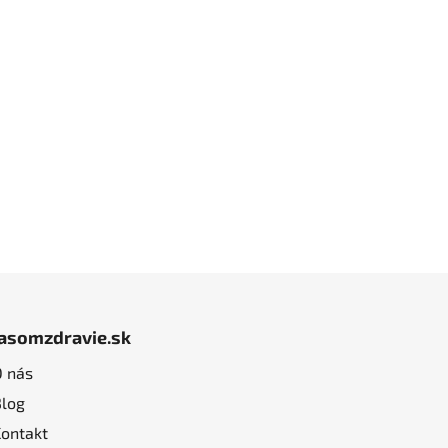
jasomzdravie.sk
O nás
Blog
Kontakt