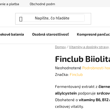
nie a platba
Obchodné podmienky
Ochrana osobných úda
ekové balenia
Osobná starostlivosť
Kompresné panču
Domov
/
Vitamíny a doplnky stravy
Finclub Biioli
Priemerné
Neohodnotené
Podrobnosti ho
hodnotenie
Značka:
Finclub
produktu
Fermentovaný extrakt z
čiern
je
allylcysteín
podporuje
srdcov
0,0
Obohatené o
vitamíny B6, B12 
z
celkovej vitality.
5