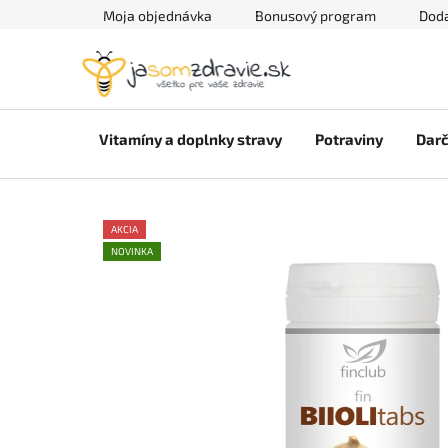
Prejsť
Moja objednávka
Bonusový program
Doda
na
obsah
Vitamíny a doplnky stravy
Potraviny
Darč
AKCIA
NOVINKA
AKCE