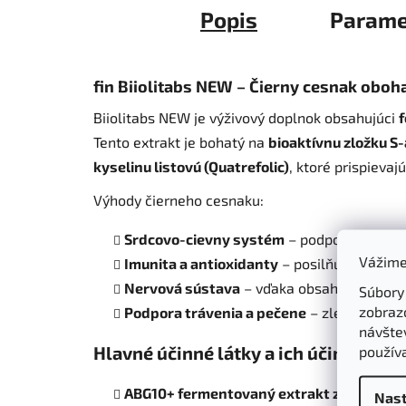
Popis
Parame
fin Biiolitabs NEW – Čierny cesnak oboh
Biiolitabs NEW je výživový doplnok obsahujúci
Tento extrakt je bohatý na
bioaktívnu zložku S-
kyselinu listovú (Quatrefolic)
, ktoré prispieva
Výhody čierneho cesnaku:
Srdcovo-cievny systém
– podporuje zdravi
Vážime
Imunita a antioxidanty
– posilňuje obrany
Nervová sústava
– vďaka obsahu vitamíno
Súbory
zobraz
Podpora trávenia a pečene
– zlepšuje met
návštev
Hlavné účinné látky a ich účinky:
použív
ABG10+ fermentovaný extrakt z čierneho
Nast