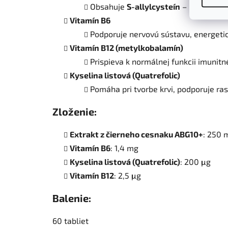
Obsahuje
S-allylcysteín
– bioaktívnu
Vitamín B6
Podporuje nervovú sústavu, energeti
Vitamín B12 (metylkobalamín)
Prispieva k normálnej funkcii imunit
Kyselina listová (Quatrefolic)
Pomáha pri tvorbe krvi, podporuje ra
Zloženie:
Extrakt z čierneho cesnaku ABG10+
: 250 
Vitamín B6
: 1,4 mg
Kyselina listová (Quatrefolic)
: 200 μg
Vitamín B12
: 2,5 μg
Balenie:
60 tabliet