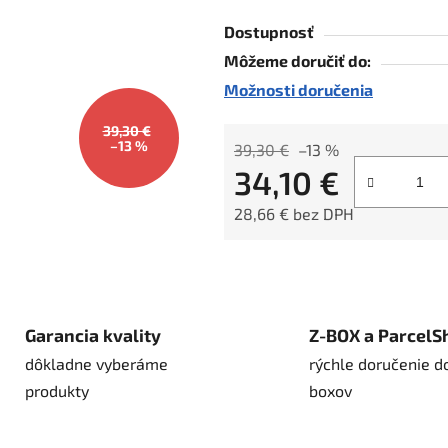
hviezdičiek.
Dostupnosť
Môžeme doručiť do:
Možnosti doručenia
39,30 €
–13 %
39,30 €
–13 %
34,10 €
28,66 € bez DPH
Jednotková cena:
Garancia kvality
Z-BOX a ParcelS
dôkladne vyberáme
rýchle doručenie d
produkty
boxov