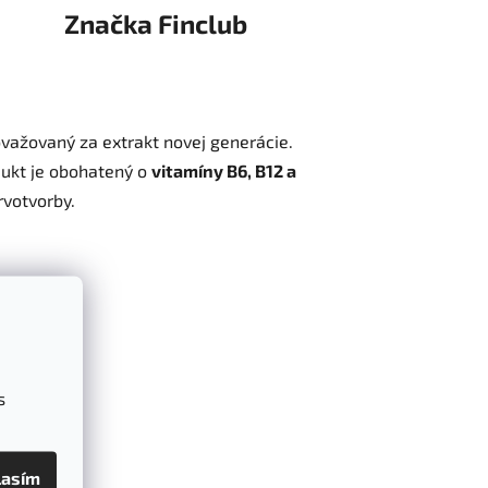
Značka
Finclub
važovaný za extrakt novej generácie.
dukt je obohatený o
vitamíny B6, B12 a
rvotvorby.
lu.
ela.
s
lasím