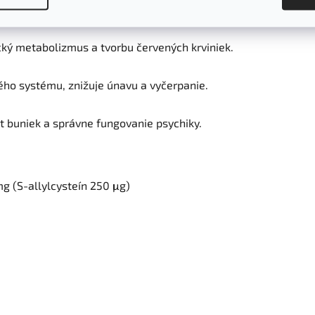
 zložku s antioxidačnými účinkami.
cký metabolizmus a tvorbu červených krviniek.
ného systému, znižuje únavu a vyčerpanie.
st buniek a správne fungovanie psychiky.
mg (S-allylcysteín 250 μg)