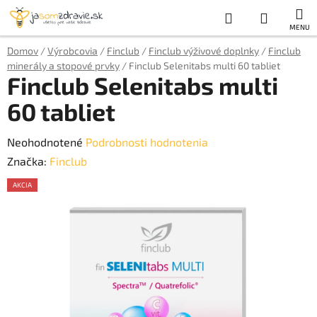
Prejsť
Hľadať
NÁKUP
na
obsah
KOŠÍK
Domov
/
Výrobcovia
/
Finclub
/
Finclub výživové doplnky
/
Finclub
minerály a stopové prvky
/
Finclub Selenitabs multi 60 tabliet
Finclub Selenitabs multi
60 tabliet
Priemerné
Neohodnotené
Podrobnosti hodnotenia
hodnotenie
Značka:
Finclub
produktu
AKCIA
je
AKCE
0,0
z
5
hviezdičiek.