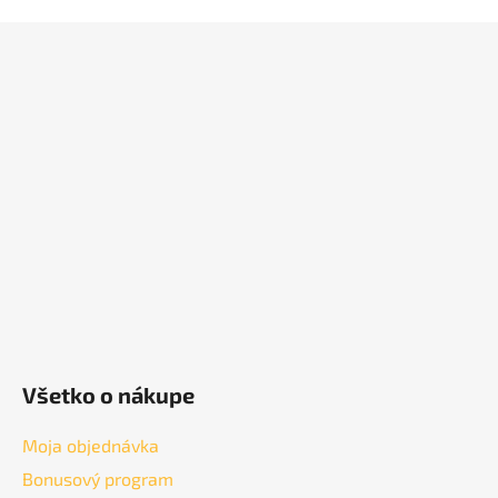
Z
á
p
ä
t
i
e
Všetko o nákupe
Moja objednávka
Bonusový program