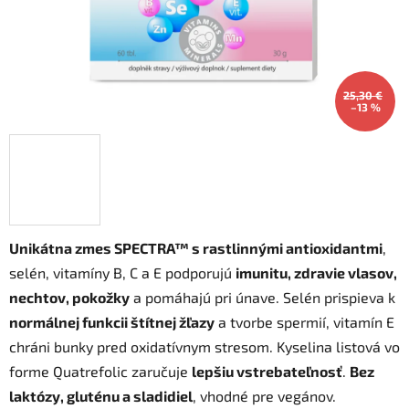
25,30 €
–13 %
Unikátna zmes SPECTRA™ s rastlinnými antioxidantmi
,
selén, vitamíny B, C a E podporujú
imunitu, zdravie vlasov,
nechtov, pokožky
a pomáhajú pri únave. Selén prispieva k
normálnej funkcii štítnej žľazy
a tvorbe spermií, vitamín E
chráni bunky pred oxidatívnym stresom. Kyselina listová vo
forme Quatrefolic zaručuje
lepšiu vstrebateľnosť
.
Bez
laktózy, gluténu a sladidiel
, vhodné pre vegánov.