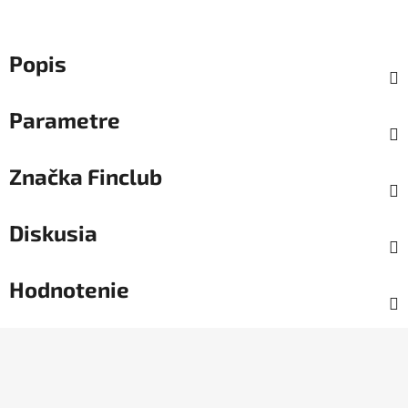
Popis
Parametre
Značka
Finclub
Diskusia
Hodnotenie
Z
á
p