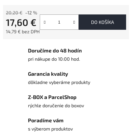
20,20 €
–12 %
17,60 €
DO KOŠÍKA
14,79 € bez DPH
Jednotková cena:
Doručíme do 48 hodín
pri nákupe do 10:00 hod.
Garancia kvality
dôkladne vyberáme produkty
Z-BOX a ParcelShop
rýchle doručenie do boxov
Poradíme vám
s výberom produktov