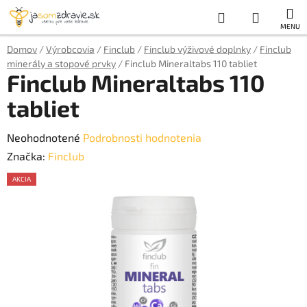
Prejsť
Hľadať
NÁKUP
na
obsah
KOŠÍK
Domov
/
Výrobcovia
/
Finclub
/
Finclub výživové doplnky
/
Finclub
minerály a stopové prvky
/
Finclub Mineraltabs 110 tabliet
Finclub Mineraltabs 110
tabliet
Priemerné
Neohodnotené
Podrobnosti hodnotenia
hodnotenie
Značka:
Finclub
produktu
AKCIA
je
AKCE
0,0
z
5
hviezdičiek.