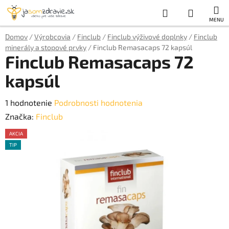
Prejsť
Hľadať
NÁKUP
na
obsah
KOŠÍK
Domov
/
Výrobcovia
/
Finclub
/
Finclub výživové doplnky
/
Finclub
minerály a stopové prvky
/
Finclub Remasacaps 72 kapsúl
Finclub Remasacaps 72
kapsúl
Priemerné
1 hodnotenie
Podrobnosti hodnotenia
hodnotenie
Značka:
Finclub
produktu
AKCIA
je
TIP
5,0
z
5
hviezdičiek.