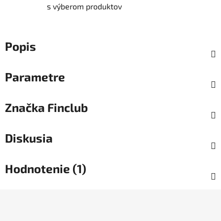
s výberom produktov
Popis
Parametre
Značka
Finclub
Diskusia
Hodnotenie (1)
Z
á
p