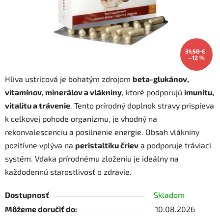
31,50 €
–12 %
Hliva ustricová je bohatým zdrojom
beta-glukánov,
vitamínov, minerálov a vlákniny
, ktoré podporujú
imunitu,
vitalitu a trávenie
. Tento prírodný doplnok stravy prispieva
k celkovej pohode organizmu, je vhodný na
rekonvalescenciu a posilnenie energie. Obsah vlákniny
pozitívne vplýva na
peristaltiku čriev
a podporuje tráviaci
systém. Vďaka prírodnému zloženiu je ideálny na
každodennú starostlivosť o zdravie.
Dostupnosť
Skladom
Môžeme doručiť do:
10.08.2026