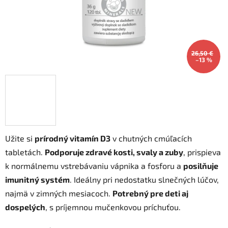
26,50 €
–13 %
Užite si
prírodný vitamín D3
v chutných cmúľacích
tabletách.
Podporuje zdravé kosti, svaly a zuby
, prispieva
k normálnemu vstrebávaniu vápnika a fosforu a
posilňuje
imunitný systém
. Ideálny pri nedostatku slnečných lúčov,
najmä v zimných mesiacoch.
Potrebný pre deti aj
dospelých
, s príjemnou mučenkovou príchuťou.