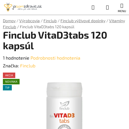
Prejsť
Hľadať
NÁKUP
na
obsah
KOŠÍK
Domov
/
Výrobcovia
/
Finclub
/
Finclub výživové doplnky
/
Vitamíny
Finclub
/
Finclub VitaD3tabs 120 kapsúl
Finclub VitaD3tabs 120
kapsúl
Priemerné
1 hodnotenie
Podrobnosti hodnotenia
hodnotenie
Značka:
Finclub
produktu
AKCIA
je
NOVINKA
TIP
5,0
AKCE
z
5
hviezdičiek.