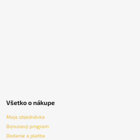
Z
á
p
ä
t
i
e
Všetko o nákupe
Moja objednávka
Bonusový program
Dodanie a platba