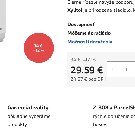
Čierne ríbezle navyše podporu
5
Xylitol
je prirodzené sladidlo, 
hviezdičiek.
Dostupnosť
Môžeme doručiť do:
Možnosti doručenia
34 €
–12 %
34 €
–12 %
29,59 €
24,87 € bez DPH
Jednotková cena:
Garancia kvality
Z-BOX a ParcelS
dôkladne vyberáme
rýchle doručenie d
produkty
boxov