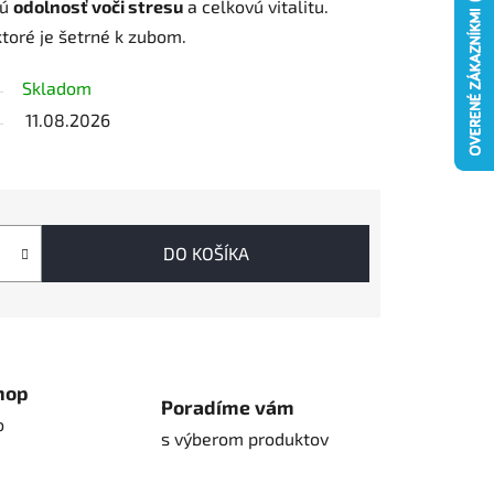
jú
odolnosť voči stresu
a celkovú vitalitu.
ktoré je šetrné k zubom.
Skladom
11.08.2026
DO KOŠÍKA
hop
Poradíme vám
o
s výberom produktov