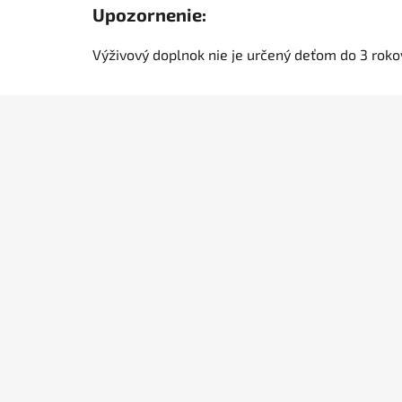
Upozornenie:
Výživový doplnok nie je určený deťom do 3 rok
Z
á
p
ä
t
i
e