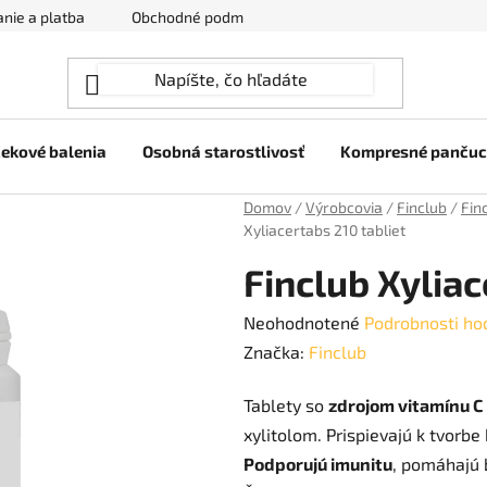
nie a platba
Obchodné podmienky
Ochrana osobných úda
ekové balenia
Osobná starostlivosť
Kompresné panču
Domov
/
Výrobcovia
/
Finclub
/
Fin
Xyliacertabs 210 tabliet
Finclub Xyliac
Priemerné
Neohodnotené
Podrobnosti ho
hodnotenie
Značka:
Finclub
produktu
Tablety so
zdrojom vitamínu C
je
xylitolom. Prispievajú k tvorbe 
0,0
Podporujú imunitu
, pomáhajú 
z