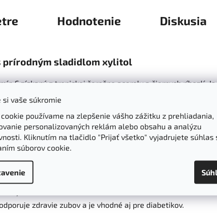
tre
Hodnotenie
Diskusia
 s prírodným sladidlom xylitol
mín C získaný z tropickej čerešne aceroly a čiernych ríbezlí. 
ny pre všetky vekové kategórie, vyniká príjemnou chuťou a jeho
 si vaše súkromie
 cookie používame na zlepšenie vášho zážitku z prehliadania,
ovanie personalizovaných reklám alebo obsahu a analýzu
nosti. Kliknutím na tlačidlo "Prijať všetko" vyjadrujete súhlas 
aním súborov cookie.
ávnu funkciu kostí, zubov, ďasien, chrupaviek, kože a ciev.
ného systému
a nervovej sústavy.
avenie
Súh
yzickej námahe.
podporuje zdravie zubov a je vhodné aj pre diabetikov.