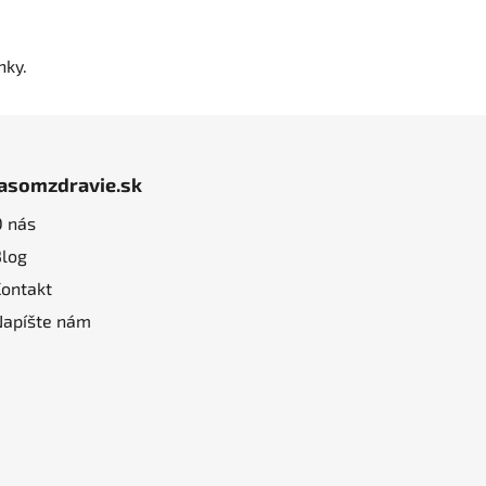
nky.
jasomzdravie.sk
O nás
Blog
Kontakt
Napíšte nám