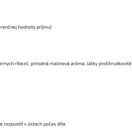
erenčnej hodnoty príjmu)
 čiernych ríbezlí, prírodná malinová aróma, látky protihrudkovit
e rozpustiť v ústach počas dňa.