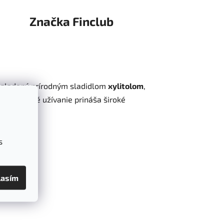
Značka
Finclub
Je sladený prírodným sladidlom
xylitolom
,
 pravidelné užívanie prináša široké
s
lasím