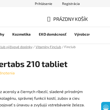
Prihlásenie
Registrácia
jov
PRÁZDNY KOŠÍK
NÁKUPNÝ
chy
Kozmetika
EKO domácnosť
Výrobcovia
Pre 
KOŠÍK
club výživové doplnky
/
Vitamíny Finclub
/
Finclub
ertabs 210 tabliet
dnotenia
z aceroly a čiernych ríbezlí, sladené prírodným
kolagénu, správnej funkcii kostí, zubov a ciev.
bojovať s únavou a zvyšujú vstrebávanie železa.