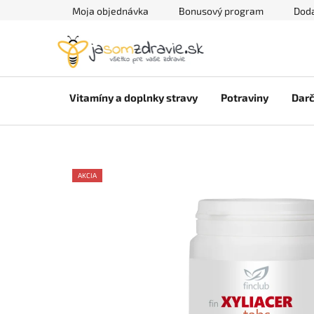
Prejsť
Moja objednávka
Bonusový program
Doda
na
obsah
Vitamíny a doplnky stravy
Potraviny
Darč
AKCIA
AKCE