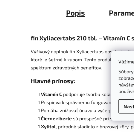
Popis
Parame
fin Xyliacertabs 210 tbl. – Vitamín C
Výživový doplnok fin Xyliacertabs obsahuje vita
ktoré je šetrné k zubom. Tento produkt je ideál
Vážime
spektrum zdravotných benefitov.
Súbory
zobraz
Hlavné prínosy:
návštev
použív
Vitamín C
podporuje tvorbu kolagénu pre spr
Prispieva k správnemu fungovaniu
imunit
Nast
Pomáha znižovať únavu a vyčerpanie.
Čierne ríbezle
sú prospešné pri strese a f
Xylitol
, prírodné sladidlo z brezovej kôry, 