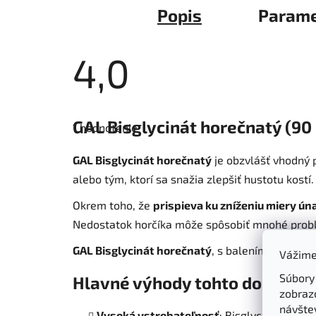
Popis
Parame
4,0
Priemerné
hodnotenie
GAL Bisglycinát horečnatý (90
1 hodnotenie
produktu
je
4,0
GAL Bisglycinát horečnatý
je obzvlášť vhodný p
z
5
alebo tým, ktorí sa snažia zlepšiť hustotu kostí.
hviezdičiek.
Okrem toho, že
prispieva ku zníženiu miery ún
Nedostatok horčíka môže spôsobiť mnohé pro
GAL Bisglycinát horečnatý
, s balením
90 kapsú
Vážime
Súbory
Hlavné výhody
tohto doplnku 
zobraz
návštev
Vysoká vstrebateľnosť
: Bisglycinátová fo