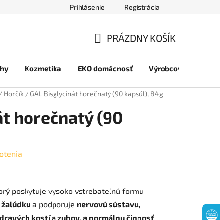
Prihlásenie
Registrácia
jov
PRÁZDNY KOŠÍK
NÁKUPNÝ
chy
Kozmetika
EKO domácnosť
Výrobcovia
Pre 
KOŠÍK
/
Horčík
/
GAL Bisglycinát horečnatý (90 kapsúl), 84g
át horečnatý (90
otenia
torý poskytuje vysoko vstrebateľnú formu
 žalúdku
a podporuje
nervovú sústavu,
zdravých kostí a zubov, a normálnu činnosť