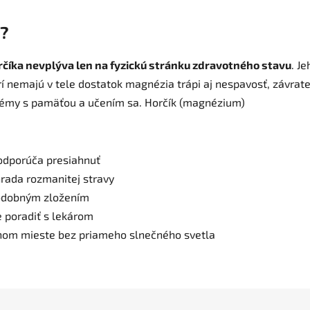
y?
číka nevplýva len na fyzickú stránku zdravotného stavu
. J
rí nemajú v tele dostatok magnézia trápi aj nespavosť, závrate,
lémy s pamäťou a učením sa. Horčík (magnézium)
odporúča presiahnuť
rada rozmanitej stravy
podobným zložením
e poradiť s lekárom
chom mieste bez priameho slnečného svetla