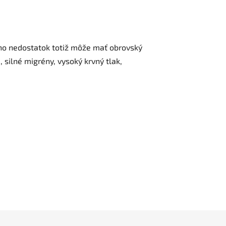
eho nedostatok totiž môže mať obrovský
 silné migrény, vysoký krvný tlak,