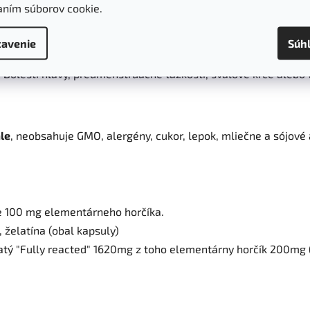
aním súborov cookie.
: Horčík je kľúčový pre správnu funkciu svalov a nervov, vráta
orbe tkanív a je nevyhnutný pre udržiavanie minerálnej hustoty 
avenie
Súh
bolizme uhľohydrátov, bielkovín a tukov.
: Bolesti hlavy, predmenštruačné ťažkosti, svalové kŕče alebo t
le
, neobsahuje GMO, alergény, cukor, lepok, mliečne a sójové a
e 100 mg elementárneho horčíka.
, želatína (obal kapsuly)
čnatý "Fully reacted" 1620mg z toho elementárny horčík 200m