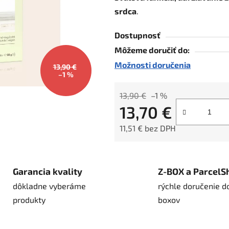
srdca
.
5
hviezdičiek.
Dostupnosť
Môžeme doručiť do:
Možnosti doručenia
13,90 €
–1 %
13,90 €
–1 %
13,70 €
11,51 € bez DPH
Jednotková cena:
Garancia kvality
Z-BOX a ParcelS
dôkladne vyberáme
rýchle doručenie d
produkty
boxov