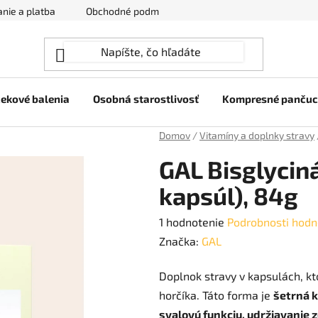
nie a platba
Obchodné podmienky
Ochrana osobných úda
ekové balenia
Osobná starostlivosť
Kompresné panču
Domov
/
Vitamíny a doplnky stravy
GAL Bisglycin
kapsúl), 84g
Priemerné
1 hodnotenie
Podrobnosti hodn
hodnotenie
Značka:
GAL
produktu
Doplnok stravy v kapsulách, k
je
horčíka. Táto forma je
šetrná k
4,0
svalovú funkciu, udržiavanie 
z