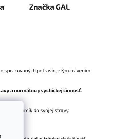
ia
Značka
GAL
j zo spracovaných potravín, zlým trávením
tavy a normálnu psychickej činnosť
.
 doplniť horčík do svojej stravy.
s
minimalizuje riziko tráviacich ťažkostí.