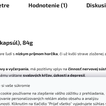
tre
Hodnotenie (1)
Diskus
 kapsúl), 84g
re ľudí s
nízkym príjmom horčíka
, či už kvôli strave zložene
avy a vyčerpania
, má pozitívny vplyv na
činnosť nervovej sús
blémy vrátane
svalových kŕčov, úzkosti a depresií
.
l (84g)
, je ideálny pre ľudí, ktorí hľadajú efektívny spôsob, ako
 si vaše súkromie
 cookie používame na zlepšenie vášho zážitku z prehliadania,
zahŕňajú:
ovanie personalizovaných reklám alebo obsahu a analýzu
nosti. Kliknutím na tlačidlo "Prijať všetko" vyjadrujete súhlas 
rma horčíka je jednou z najlepšie vstrebateľných foriem, ktorá 