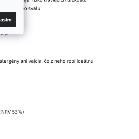
ne srdcového svalu.
kostí.
lasím
iky.
lergény ani vajcia, čo z neho robí ideálnu
g (NRV 53%)