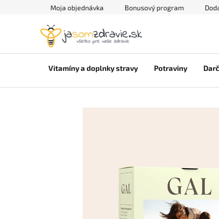
Prejsť
Moja objednávka
Bonusový program
Doda
na
obsah
Vitamíny a doplnky stravy
Potraviny
Darč