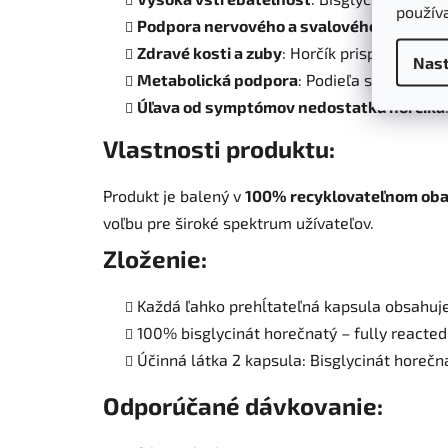
použív
Podpora nervového a svalového systému
Zdravé kosti a zuby
: Horčík prispieva k tv
Nast
Metabolická podpora
: Podieľa sa na meta
Úľava od symptómov nedostatku horčíka
Vlastnosti produktu:
Produkt je balený v
100% recyklovateľnom oba
voľbu pre široké spektrum užívateľov.
Zloženie:
Každá ľahko prehĺtateľná kapsula obsahuj
100% bisglycinát horečnatý – fully reacted
Účinná látka 2 kapsula: Bisglycinát hore
Odporúčané dávkovanie: