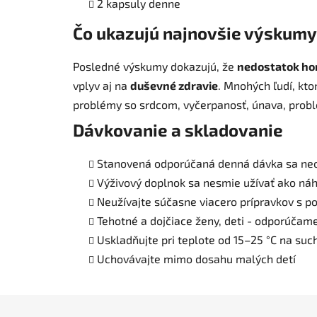
2 kapsuly denne
Čo ukazujú najnovšie výskum
Posledné výskumy dokazujú, že
nedostatok hor
vplyv aj na
duševné zdravie
. Mnohých ľudí, kto
problémy so srdcom, vyčerpanosť, únava, prob
Dávkovanie a skladovanie
Stanovená odporúčaná denná dávka sa ne
Výživový doplnok sa nesmie užívať ako náh
Neužívajte súčasne viacero prípravkov s 
Tehotné a dojčiace ženy, deti - odporúčam
Uskladňujte pri teplote od 15–25 °C na su
Uchovávajte mimo dosahu malých detí