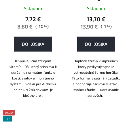
Skladom
Skladom
7,72 €
13,70 €
8,80 €
13,90 €
(–12 %)
(–1 %)
DO KOŠÍKA
DO KOŠÍKA
Je vynikajúcim zdrojom
Doplnok stravy v kapsulách,
vitamínu D3, ktorý prispieva k
ktorý poskytuje vysoko
udržaniu normálnej funkcie
vstrebateľnú formu horčíka.
kostí, svalov a imunitného
Táto forma je šetrná k žalúdku
systému. Vďaka praktickému
a podporuje nervovú sústavu,
baleniu s 240 dávkami je
svalovú funkciu, udržiavanie
ideálny pre...
zdravých...
AKCIA
TIP