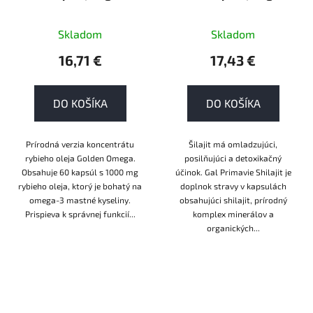
Skladom
Skladom
16,71 €
17,43 €
DO KOŠÍKA
DO KOŠÍKA
Prírodná verzia koncentrátu
Šilajit má omladzujúci,
rybieho oleja Golden Omega.
posilňujúci a detoxikačný
Obsahuje 60 kapsúl s 1000 mg
účinok. Gal Primavie Shilajit je
rybieho oleja, ktorý je bohatý na
doplnok stravy v kapsulách
omega-3 mastné kyseliny.
obsahujúci shilajit, prírodný
Prispieva k správnej funkcií...
komplex minerálov a
organických...