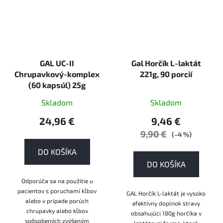
GAL UC-II
Gal Horčík L-laktát
Chrupavkový-komplex
221g, 90 porcií
(60 kapsúl) 25g
Skladom
Skladom
24,96 €
9,46 €
9,90 €
(–4 %)
DO KOŠÍKA
DO KOŠÍKA
Odporúča sa na použitie u
pacientov s poruchami kĺbov
GAL Horčík L-laktát je vysoko
alebo v prípade porúch
efektívny doplnok stravy
chrupavky alebo kĺbov
obsahujúci 180g horčíka v
spôsobených zvýšeným