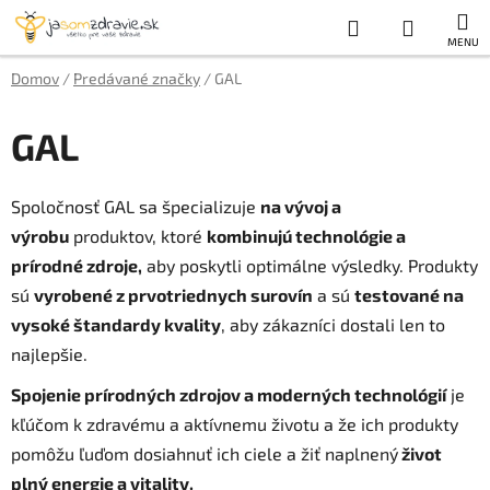
Prejsť
Hľadať
NÁKUP
na
obsah
KOŠÍK
Domov
/
Predávané značky
/
GAL
GAL
Spoločnosť GAL sa špecializuje
na vývoj a
výrobu
produktov, ktoré
kombinujú technológie a
prírodné zdroje,
aby poskytli optimálne výsledky. Produkty
sú
vyrobené z prvotriednych surovín
a sú
testované na
vysoké štandardy kvality
, aby zákazníci dostali len to
najlepšie.
Spojenie prírodných zdrojov a moderných technológií
je
kľúčom k zdravému a aktívnemu životu a že ich produkty
pomôžu ľuďom dosiahnuť ich ciele a žiť naplnený
život
plný energie a vitality.