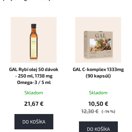
V
ý
p
i
s
p
r
GAL Rybí olej 50 dávok
GAL C-komplex 1333mg
o
- 250 ml, 1738 mg
(90 kapsúl)
d
Omega-3 / 5 ml
u
k
Skladom
Skladom
t
21,67 €
10,50 €
o
12,30 €
(–14 %)
v
DO KOŠÍKA
DO KOŠÍKA