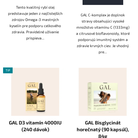
Tento kvalitný rybí olej
predstavuje jeden z najčistejších
GAL C-komplex je doplnok
zdrojov Omega-3 mastných
stravy obsahujúci vysoké
kyselín pre podporu celkového
množstvo vitamínu C (1333mg)
zdravia. Pravidelné užívanie
a citrusové bioflavonoidy, ktoré
prispieva...
podporujú imunitný systém a
zdravie krvných ciev. Je vhodný
pre...
TIP
GAL D3 vitamín 4000IU
GAL Bisglycinát
(240 dávok)
horečnatý (90 kapsúl),
84g