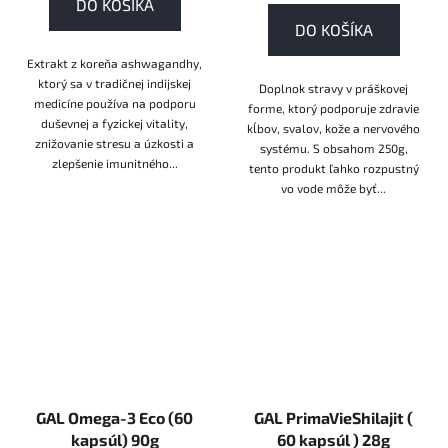
DO KOŠÍKA
DO KOŠÍKA
Extrakt z koreňa ashwagandhy,
ktorý sa v tradičnej indijskej
Doplnok stravy v práškovej
medicíne používa na podporu
forme, ktorý podporuje zdravie
duševnej a fyzickej vitality,
kĺbov, svalov, kože a nervového
znižovanie stresu a úzkosti a
systému. S obsahom 250g,
zlepšenie imunitného...
tento produkt ľahko rozpustný
vo vode môže byť...
GAL Omega-3 Eco (60
GAL PrimaVieShilajit (
kapsúl) 90g
60 kapsúl ) 28g