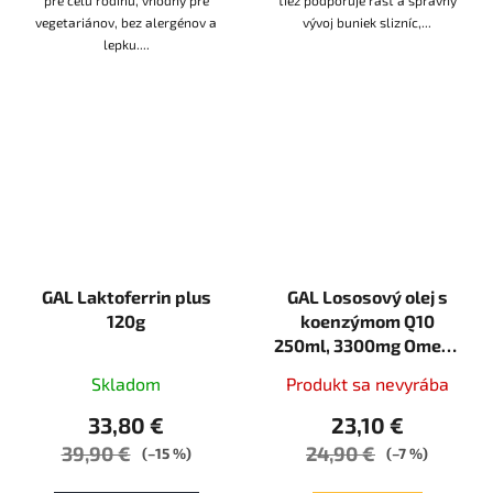
pre celú rodinu, vhodný pre
tiež podporuje rast a správny
vegetariánov, bez alergénov a
vývoj buniek slizníc,...
lepku....
GAL Laktoferrin plus
GAL Lososový olej s
120g
koenzýmom Q10
250ml, 3300mg Omega
3 + 100 mg Q10
Skladom
Produkt sa nevyrába
33,80 €
23,10 €
39,90 €
24,90 €
(–15 %)
(–7 %)