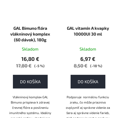
GAL Bimuno flóra
GAL vitamín A kvapky
vlákninový komplex
10000UI 30 ml
(60 dávok), 180g
Skladom
Skladom
16,80 €
6,97 €
17,80 €
8,50 €
(–5 %)
(–18 %)
DO KOŠÍKA
DO KOŠÍKA
Vlákninový komplex GAL
Podporuje normálnu funkciu
Bimuno prispieva k zdravej
zraku, čo môže priaznivo
črevnej flóre a posilneniu
ovplyvniť aj správne videnie za
imunitného systému. Ideálny
šera aj správne videnie farieb,