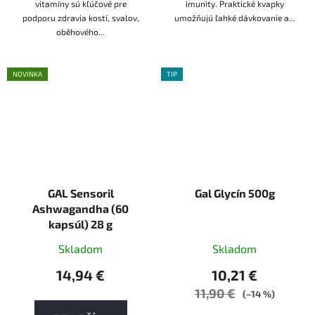
vitamíny sú kľúčové pre
imunity. Praktické kvapky
podporu zdravia kostí, svalov,
umožňujú ľahké dávkovanie a...
oběhového...
NOVINKA
TIP
GAL Sensoril
Gal Glycín 500g
Ashwagandha (60
kapsúl) 28 g
Skladom
Skladom
14,94 €
10,21 €
11,90 €
(–14 %)