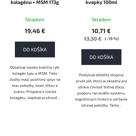
kolagénu + MSM 173g
kvapky 100ml
Skladom
Skladom
19,46 €
10,71 €
13,30 €
(–19 %)
DO KOŠÍKA
DO KOŠÍKA
Obsahuje vysoko kvalitný rybí
kolagén typu a MSM. Tieto
Poskytuje dôležitý stopový
zložky majú pozitívny vplyv na
prvok jód, ktorý je zásadný pre
stav pokožky, kostí, kĺbov a
zdravú činnosť štítnej žľazy,
svalov. Prispieva k tvorbe
podporu nervového systému,
kolagénu, zlepšuje pružnosť...
kognitívnych funkcií a udržanie
zdravej pokožky. Tento...