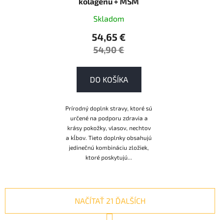
kolagénu + MSM
Skladom
54,65 €
54,90 €
DO KOŠÍKA
Prírodný doplnk stravy, ktoré sú
určené na podporu zdravia a
krásy pokožky, vlasov, nechtov
a kĺbov. Tieto doplnky obsahujú
jedinečnú kombináciu zložiek,
ktoré poskytujú...
NAČÍTAŤ 21 ĎALŠÍCH
S