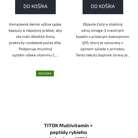
DO KOŠÍKA
DO KOŠÍKA
Komplexná denná výživa spája
Objavte čistý a stabilný
kapsuly a nápojový prášok, aby
zdroj omega-3 mastných
ste mali dôležité živiny
kyselín s pridaným koenzýmom
prakticky rozdelené počas dňa.
Q10, ktorý je vytvorený v
Podporuje imunitný
úplnom súlade s prírodou.
systém vďaka vitamínu C,...
Tento tekutý doplnok stravy je...
NOVINKA
TITOK Multivitamín +
peptidy rybieho