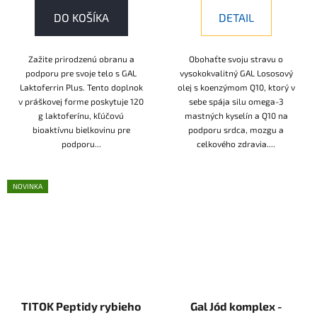
DO KOŠÍKA
DETAIL
Zažite prirodzenú obranu a
Obohaťte svoju stravu o
podporu pre svoje telo s GAL
vysokokvalitný GAL Lososový
Laktoferrin Plus. Tento doplnok
olej s koenzýmom Q10, ktorý v
v práškovej forme poskytuje 120
sebe spája silu omega-3
g laktoferínu, kľúčovú
mastných kyselín a Q10 na
bioaktívnu bielkovinu pre
podporu srdca, mozgu a
podporu...
celkového zdravia....
NOVINKA
TITOK Peptidy rybieho
Gal Jód komplex -