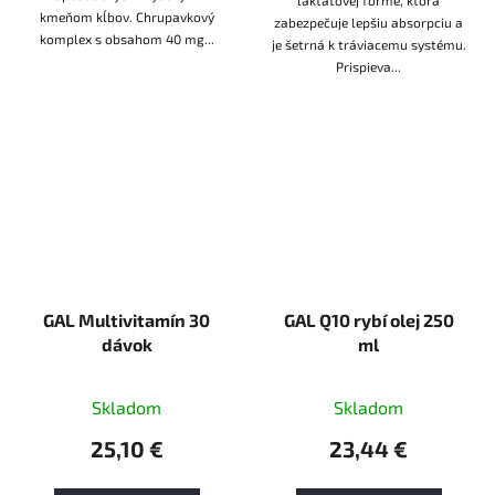
laktátovej forme, ktorá
kmeňom kĺbov. Chrupavkový
zabezpečuje lepšiu absorpciu a
komplex s obsahom 40 mg...
je šetrná k tráviacemu systému.
Prispieva...
GAL Multivitamín 30
GAL Q10 rybí olej 250
dávok
ml
Skladom
Skladom
25,10 €
23,44 €