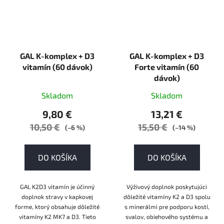
GAL K-komplex + D3
GAL K-komplex + D3
vitamín (60 dávok)
Forte vitamín (60
dávok)
Skladom
Skladom
9,80 €
13,21 €
10,50 €
15,50 €
(–6 %)
(–14 %)
DO KOŠÍKA
DO KOŠÍKA
GAL K2D3 vitamín je účinný
Výživový doplnok poskytujúci
doplnok stravy v kapkovej
dôležité vitamíny K2 a D3 spolu
forme, ktorý obsahuje dôležité
s minerálmi pre podporu kostí,
vitamíny K2 MK7 a D3. Tieto
svalov, obiehového systému a