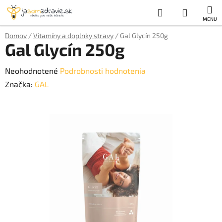
Prejsť
Hľadať
NÁKUP
na
obsah
KOŠÍK
Domov
/
Vitamíny a doplnky stravy
/
Gal Glycín 250g
Gal Glycín 250g
Priemerné
Neohodnotené
Podrobnosti hodnotenia
hodnotenie
Značka:
GAL
produktu
je
0,0
z
5
hviezdičiek.