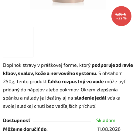
7,20 €
–27 %
Doplnok stravy v práškovej forme, ktorý
podporuje zdravie
kĺbov, svalov, kože a nervového systému
. S obsahom
250g, tento produkt
ľahko rozpustný vo vode
môže byť
pridaný do nápojov alebo pokrmov. Okrem zlepšenia
spánku a nálady je ideálny aj na
sladenie jedál
vďaka
svojej sladkej chuti bez vedľajších príchutí.
Dostupnosť
Skladom
Môžeme doručiť do:
11.08.2026