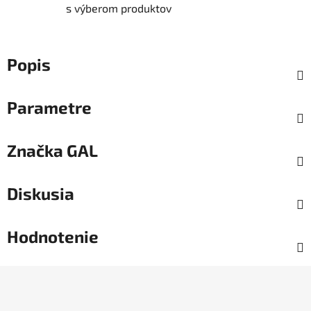
s výberom produktov
Popis
Parametre
Značka
GAL
Diskusia
Hodnotenie
Z
á
p