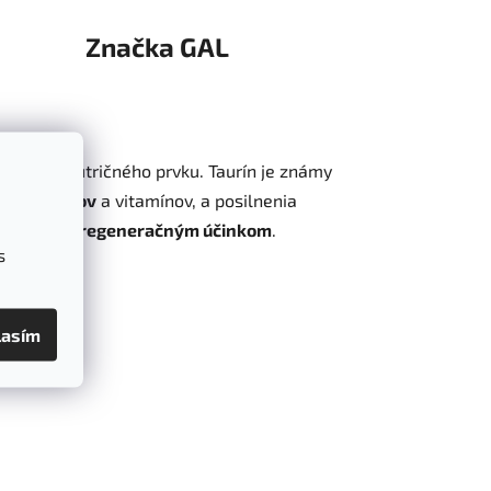
Značka
GAL
ežitého nutričného prvku. Taurín je známy
lizmu tukov
a vitamínov, a posilnenia
zujúcim
a
regeneračným účinkom
.
s
lasím