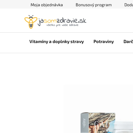
Prejsť
Moja objednávka
Bonusový program
Doda
na
obsah
Vitamíny a doplnky stravy
Potraviny
Darč