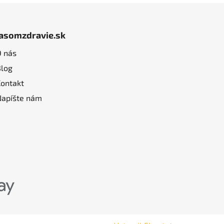
jasomzdravie.sk
O nás
Blog
Kontakt
Napíšte nám