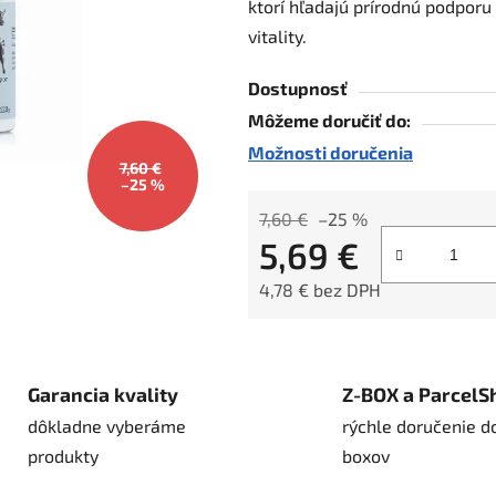
ktorí hľadajú prírodnú podporu
5
vitality.
hviezdičiek.
Dostupnosť
Môžeme doručiť do:
Možnosti doručenia
7,60 €
–25 %
7,60 €
–25 %
5,69 €
4,78 € bez DPH
Jednotková cena:
Garancia kvality
Z-BOX a ParcelS
dôkladne vyberáme
rýchle doručenie d
produkty
boxov