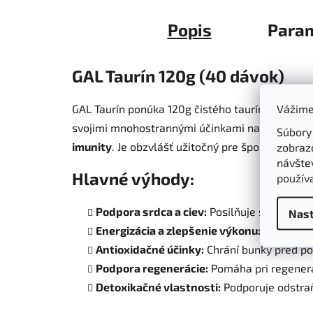
Popis
Para
GAL Taurín 120g (40 dávok)
Vážime
GAL Taurín ponúka 120g čistého taurínu v práš
svojimi mnohostrannými účinkami na zdravie, 
Súbory
imunity
. Je obzvlášť užitočný pre športovcov a
zobraz
návštev
Hlavné výhody:
použív
Podpora srdca a ciev:
Posilňuje srdcový sv
Nast
Energizácia a zlepšenie výkonu:
Poskytuje 
Antioxidačné účinky:
Chrání bunky pred po
Podpora regenerácie:
Pomáha pri regenerá
Detoxikačné vlastnosti:
Podporuje odstraň