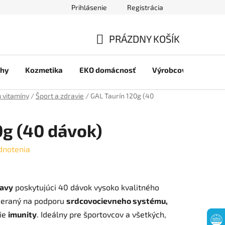
Prihlásenie
Registrácia
jov
PRÁZDNY KOŠÍK
NÁKUPNÝ
chy
Kozmetika
EKO domácnosť
Výrobcovia
Pre 
KOŠÍK
 vitamíny
/
Šport a zdravie
/
GAL Taurín 120g (40
0g (40 dávok)
dnotenia
ravy
poskytujúci 40 dávok vysoko kvalitného
ameraný na podporu
srdcovocievneho systému,
ie
imunity
. Ideálny pre športovcov a všetkých,