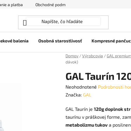
nie a platba
Obchodné podmienky
Ochrana osobných úda
ekové balenia
Osobná starostlivosť
Kompresné panču
Domov
/
Výrobcovia
/
GAL premium
dávok)
GAL Taurín 12
Priemerné
Neohodnotené
Podrobnosti ho
hodnotenie
Značka:
GAL
produktu
GAL Taurín je
120g doplnok st
je
taurínu v práškovej forme, z
0,0
metabolizmu tukov
a posilnen
z