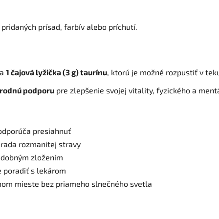
ridaných prísad, farbív alebo príchutí.
ka
1 čajová lyžička (3 g) taurínu
, ktorú je možné rozpustiť v tek
írodnú podporu
pre zlepšenie svojej vitality, fyzického a ment
odporúča presiahnuť
rada rozmanitej stravy
podobným zložením
e poradiť s lekárom
chom mieste bez priameho slnečného svetla