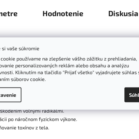
metre
Hodnotenie
Diskusia
 si vaše súkromie
kovej forme, čo znamená, že každá dávka obsahuje
3g
tohto dôl
vrátane podpory
srdcovocievneho systému
, zlepšenia
metabo
 cookie používame na zlepšenie vášho zážitku z prehliadania,
 ľudí vykonávajúcich fyzicky náročnú prácu vďaka svojim
energi
ovanie personalizovaných reklám alebo obsahu a analýzu
nosti. Kliknutím na tlačidlo "Prijať všetko" vyjadrujete súhlas 
aním súborov cookie.
al a podporuje zdravý krvný obeh.
avenie
Súh
dodatočnú energiu, zlepšuje fyzický i mentálny výkon.
škodením voľnými radikálmi.
cii po náročnom fyzickom výkone.
ovanie toxínov z tela.