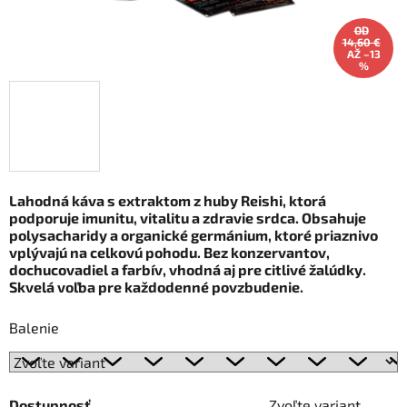
OD
14,60 €
AŽ –13
%
Lahodná káva s extraktom z huby Reishi, ktorá
podporuje imunitu, vitalitu a zdravie srdca. Obsahuje
polysacharidy a organické germánium, ktoré priaznivo
vplývajú na celkovú pohodu. Bez konzervantov,
dochucovadiel a farbív, vhodná aj pre citlivé žalúdky.
Skvelá voľba pre každodenné povzbudenie.
Balenie
Dostupnosť
Zvoľte variant