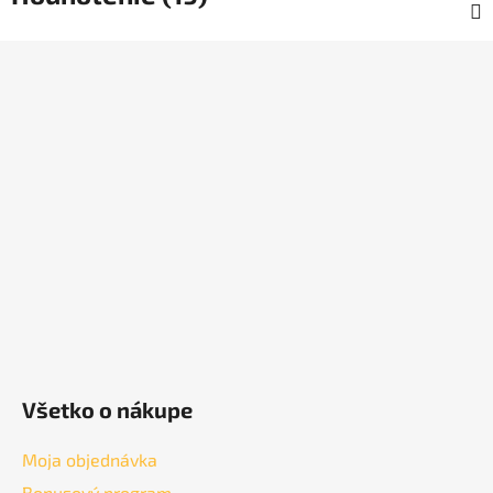
Z
á
p
ä
t
i
e
Všetko o nákupe
Moja objednávka
Bonusový program