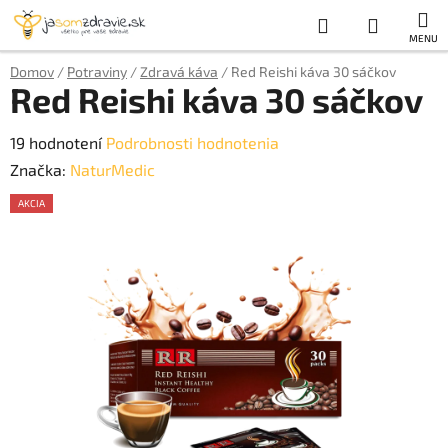
Prejsť
Hľadať
NÁKUP
na
obsah
KOŠÍK
Domov
/
Potraviny
/
Zdravá káva
/
Red Reishi káva 30 sáčkov
Red Reishi káva 30 sáčkov
Priemerné
19 hodnotení
Podrobnosti hodnotenia
hodnotenie
Značka:
NaturMedic
produktu
AKCIA
je
AKCE
5,0
z
5
hviezdičiek.