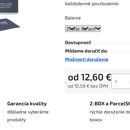
každodenné povzbudenie.
hviezdičiek.
Balenie
Dostupnosť
Môžeme doručiť do:
Možnosti doručenia
od
12,60 €
od
10,59 €
bez DPH
Jednotková cena:
Garancia kvality
Z-BOX a ParcelS
dôkladne vyberáme
rýchle doručenie d
produkty
boxov