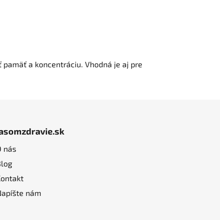
ť pamäť a koncentráciu. Vhodná je aj pre
jasomzdravie.sk
O nás
Blog
Kontakt
Napíšte nám