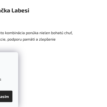
ačka
Labesi
Táto kombinácia ponúka nielen bohatú chuť,
kcie, podporu pamäti a zlepšenie
s
lasím