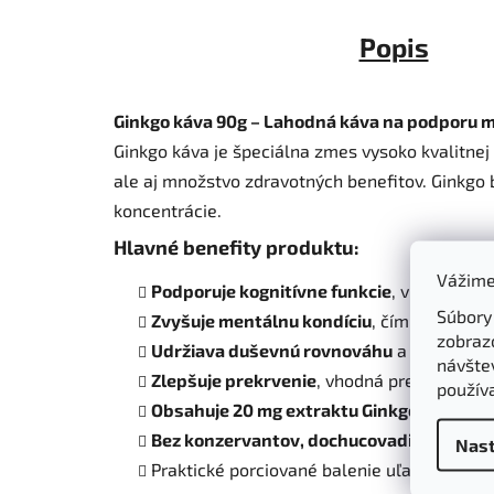
Popis
Ginkgo káva 90g – Lahodná káva na podporu 
Ginkgo káva je špeciálna zmes vysoko kvalitnej
ale aj množstvo zdravotných benefitov. Ginkgo 
koncentrácie.
Hlavné benefity produktu
:
Vážime
Podporuje kognitívne funkcie
, vrátane pa
Súbory
Zvyšuje mentálnu kondíciu
, čím pomáha z
zobraz
Udržiava duševnú rovnováhu
a celkovú p
návštev
Zlepšuje prekrvenie
, vhodná pre ľudí s pr
použív
Obsahuje 20 mg extraktu Ginkgo biloba
v 
Bez konzervantov, dochucovadiel a farbív
Nast
Praktické porciované balenie uľahčuje príp