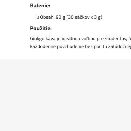
Balenie
:
Obsah: 90 g (30 sáčkov x 3 g)
Použitie
:
Ginkgo káva je ideálnou voľbou pre študentov, ľ
každodenné povzbudenie bez pocitu žalúdočnej 
Z
á
p
ä
t
i
e