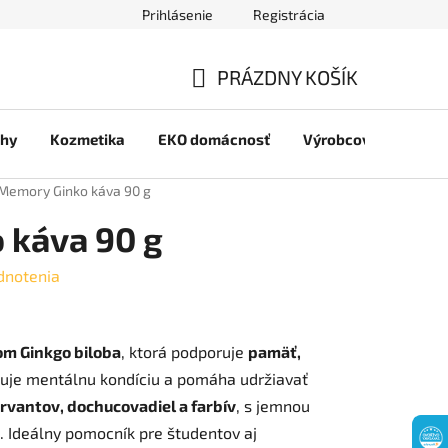
Prihlásenie
Registrácia
jov
PRÁZDNY KOŠÍK
NÁKUPNÝ
chy
Kozmetika
EKO domácnosť
Výrobcovia
Pre 
KOŠÍK
Memory Ginko káva 90 g
 káva 90 g
dnotenia
om Ginkgo biloba
, ktorá podporuje
pamäť,
šuje mentálnu kondíciu a pomáha udržiavať
rvantov, dochucovadiel a farbív
, s jemnou
. Ideálny pomocník pre študentov aj