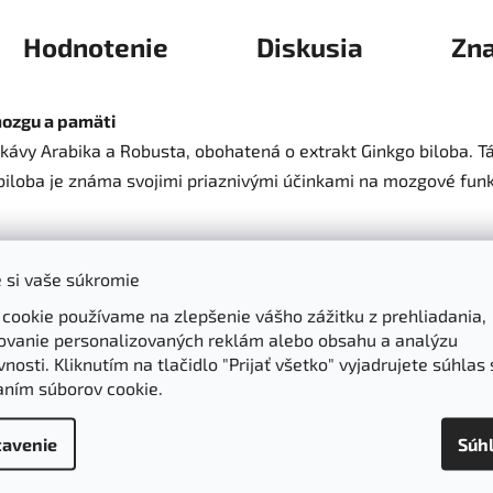
Hodnotenie
Diskusia
Zn
mozgu a pamäti
 kávy Arabika a Robusta, obohatená o extrakt Ginkgo biloba. 
biloba je známa svojimi priaznivými účinkami na mozgové fun
 si vaše súkromie
mäti, rýchlosti myslenia a koncentrácie.
 cookie používame na zlepšenie vášho zážitku z prehliadania,
vládať náročné intelektuálne úlohy.
ovanie personalizovaných reklám alebo obsahu a analýzu
ohodu.
nosti. Kliknutím na tlačidlo "Prijať všetko" vyjadrujete súhlas 
oblémami s cirkuláciou krvi v končatinách.
aním súborov cookie.
každej šálke kávy, čo podporuje zdravie mozgu.
, záruka čistej a prírodnej kvality.
avenie
Súh
ravu a zachováva čerstvosť.