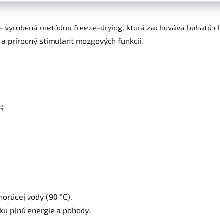
 – vyrobená metódou freeze-drying, ktorá zachováva bohatú c
v a prírodný stimulant mozgových funkcií.
g
horúcej vody (90 °C).
ku plnú energie a pohody.