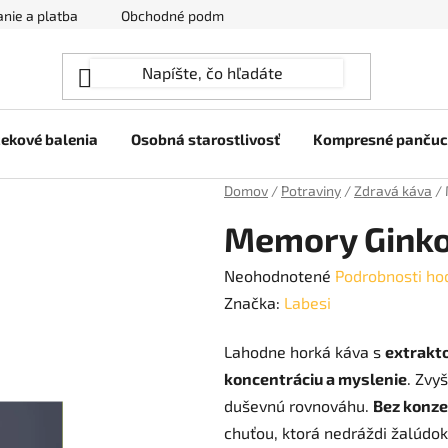
nie a platba
Obchodné podmienky
Ochrana osobných úda
ekové balenia
Osobná starostlivosť
Kompresné panču
Domov
/
Potraviny
/
Zdravá káva
/
Memory Ginko
Priemerné
Neohodnotené
Podrobnosti ho
hodnotenie
Značka:
Labesi
produktu
Lahodne horká káva s
extrakt
je
koncentráciu a myslenie
. Zvy
0,0
duševnú rovnováhu.
Bez konze
z
chuťou, ktorá nedráždi žalúdok
5