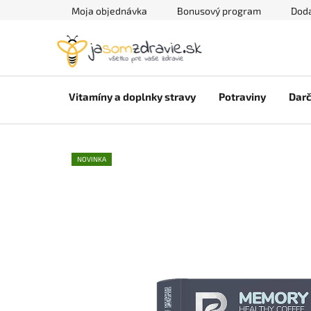
Prejsť
Moja objednávka
Bonusový program
Doda
na
obsah
Vitamíny a doplnky stravy
Potraviny
Darč
NOVINKA