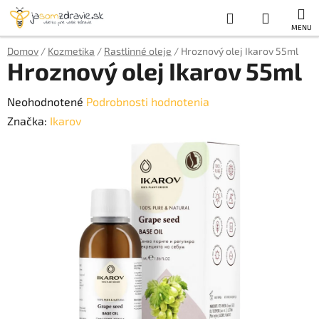
Prejsť
Hľadať
NÁKUP
na
obsah
KOŠÍK
Domov
/
Kozmetika
/
Rastlinné oleje
/
Hroznový olej Ikarov 55ml
Hroznový olej Ikarov 55ml
Priemerné
Neohodnotené
Podrobnosti hodnotenia
hodnotenie
Značka:
Ikarov
produktu
je
0,0
z
5
hviezdičiek.