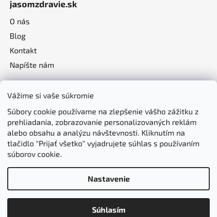
jasomzdravie.sk
O nás
Blog
Kontakt
Napíšte nám
Vážime si vaše súkromie
Súbory cookie používame na zlepšenie vášho zážitku z
prehliadania, zobrazovanie personalizovaných reklám
alebo obsahu a analýzu návštevnosti. Kliknutím na
tlačidlo "Prijať všetko" vyjadrujete súhlas s používaním
súborov cookie.
Nastavenie
Vytvoril Shoptet
Súhlasím
Copyright 2026
jasomzdravie.sk
. Všetky práva