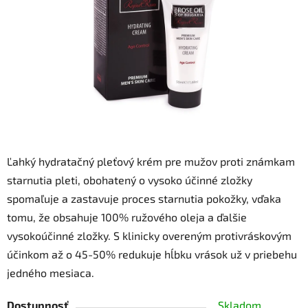
hviezdičiek.
Ľahký hydratačný pleťový krém pre mužov proti známkam
starnutia pleti, obohatený o vysoko účinné zložky
spomaľuje a zastavuje proces starnutia pokožky, vďaka
tomu, že obsahuje 100% ružového oleja a ďalšie
vysokoúčinné zložky. S klinicky overeným protivráskovým
účinkom až o 45-50% redukuje hĺbku vrások už v priebehu
jedného mesiaca.
Dostupnosť
Skladom