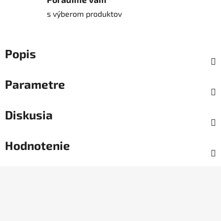
s výberom produktov
Popis
Parametre
Diskusia
Hodnotenie
Z
á
p
ä