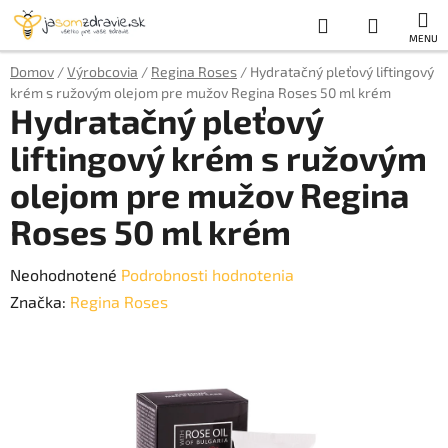
Prejsť
Hľadať
NÁKUP
na
obsah
KOŠÍK
Domov
/
Výrobcovia
/
Regina Roses
/
Hydratačný pleťový liftingový
krém s ružovým olejom pre mužov Regina Roses 50 ml krém
Hydratačný pleťový
liftingový krém s ružovým
olejom pre mužov Regina
Roses 50 ml krém
Priemerné
Neohodnotené
Podrobnosti hodnotenia
hodnotenie
Značka:
Regina Roses
produktu
je
0,0
z
5