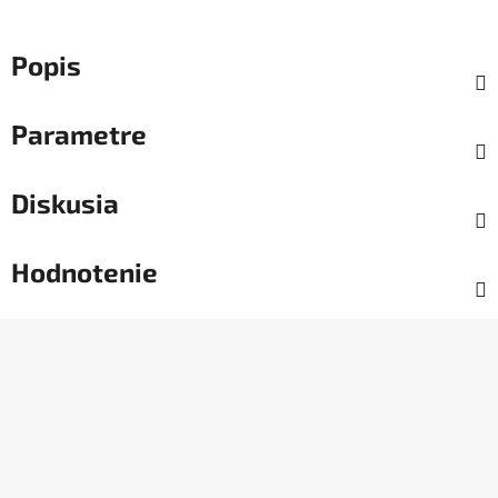
Popis
Parametre
Diskusia
Hodnotenie
Z
á
p
ä
t
i