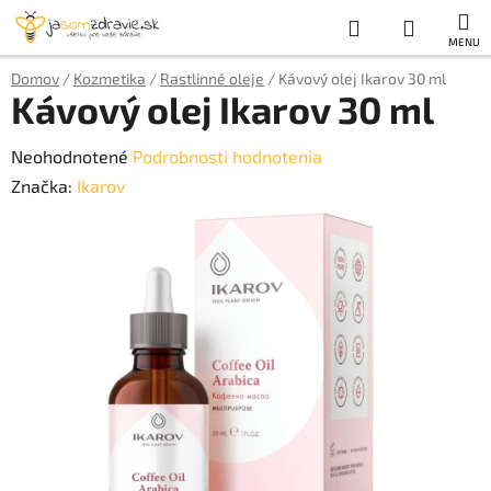
Prejsť
Hľadať
NÁKUP
na
obsah
KOŠÍK
Domov
/
Kozmetika
/
Rastlinné oleje
/
Kávový olej Ikarov 30 ml
Kávový olej Ikarov 30 ml
Priemerné
Neohodnotené
Podrobnosti hodnotenia
hodnotenie
Značka:
Ikarov
produktu
je
0,0
z
5
hviezdičiek.