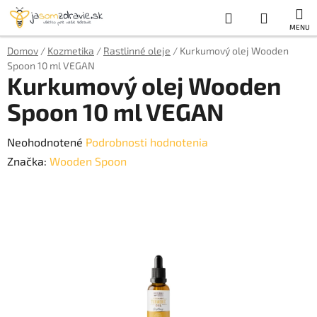
Prejsť
Hľadať
NÁKUP
na
obsah
KOŠÍK
Domov
/
Kozmetika
/
Rastlinné oleje
/
Kurkumový olej Wooden
Spoon 10 ml VEGAN
Kurkumový olej Wooden
Spoon 10 ml VEGAN
Priemerné
Neohodnotené
Podrobnosti hodnotenia
hodnotenie
Značka:
Wooden Spoon
produktu
je
0,0
z
5
hviezdičiek.