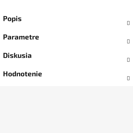
Popis
Parametre
Diskusia
Hodnotenie
Z
á
p
ä
t
i